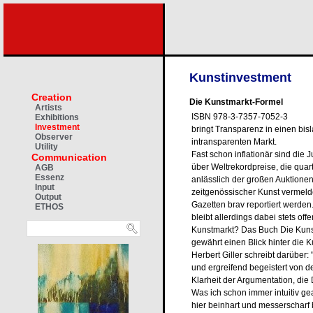
Kunstinvestment
Creation
Die Kunstmarkt-Formel
Artists
ISBN 978-3-7357-7052-3
Exhibitions
Investment
bringt Transparenz in einen bis
Observer
intransparenten Markt.
Utility
Fast schon inflationär sind die
Communication
über Weltrekordpreise, die quar
AGB
Essenz
anlässlich der großen Auktione
Input
zeitgenössischer Kunst vermeld
Output
Gazetten brav reportiert
werden.
ETHOS
bleibt allerdings dabei stets offe
Kunstmarkt? Das Buch Die Kuns
gewährt einen Blick hinter die K
Herbert Giller schreibt darüber: "
und ergreifend begeistert von d
Klarheit der Argumentation, die 
Was ich schon immer intuitiv ge
hier beinhart und messerscharf 