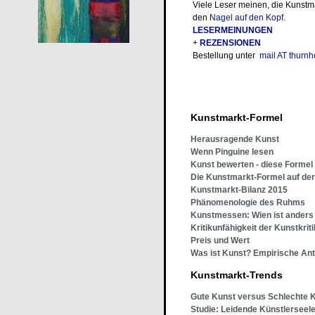
Viele Leser meinen, die Kunstmar
den
Nagel auf den Kopf.
LESERMEINUNGEN
+
REZENSIONEN
Bestellung unter
mail AT thurnh
Kunstmarkt-Formel
Herausragende Kunst
Wenn Pinguine lesen
Kunst bewerten - diese Formel
Die Kunstmarkt-Formel auf d
Kunstmarkt-Bilanz 2015
Phänomenologie des Ruhms
Kunstmessen: Wien ist anders
Kritikunfähigkeit der Kunstkrit
Preis und Wert
Was ist Kunst? Empirische An
Kunstmarkt-Trends
Gute Kunst versus Schlechte 
Studie: Leidende Künstlerseel