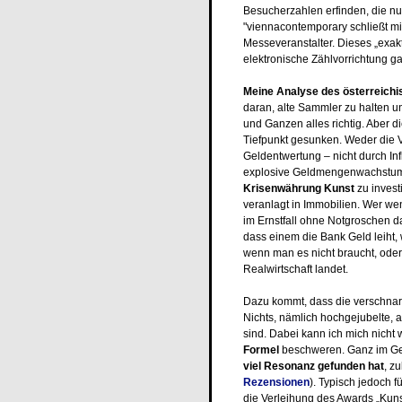
Besucherzahlen erfinden, die n
"viennacontemporary schließt mit
Messeveranstalter. Dieses „exak
elektronische Zählvorrichtung ga
Meine Analyse des österreich
daran, alte Sammler zu halten
und Ganzen alles richtig. Aber d
Tiefpunkt gesunken. Weder die 
Geldentwertung – nicht durch Inf
explosive Geldmengenwachstum –
Krisenwährung Kunst
zu invest
veranlagt in Immobilien. Wer wen
im Ernstfall ohne Notgroschen 
dass einem die Bank Geld leiht
wenn man es nicht braucht, oder 
Realwirtschaft landet.
Dazu kommt, dass die verschnarc
Nichts, nämlich hochgejubelte, 
sind. Dabei kann ich mich nicht
Formel
beschweren. Ganz im Ge
viel Resonanz gefunden hat
, z
Rezensionen
). Typisch jedoch 
die Verleihung des Awards „Kunst