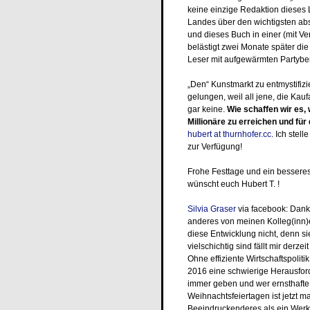
keine einzige Redaktion dieses
Landes über den wichtigsten abst
und dieses Buch in einer (mit Ve
belästigt zwei Monate später die
Leser mit aufgewärmten Partyber
„Den“ Kunstmarkt zu entmystifizie
gelungen, weil all jene, die Ka
gar keine.
Wie schaffen wir es,
Millionäre zu erreichen und fü
hubert at thurnhofer.cc
. Ich ste
zur Verfügung!
Frohe Festtage und ein bessere
wünscht euch Hubert T. !
Silvia Graser
via facebook: Danke
anderes von meinen Kolleg(inn)
diese Entwicklung nicht, denn s
vielschichtig sind fällt mir derze
Ohne effiziente Wirtschaftspoli
2016 eine schwierige Herausfor
immer geben und wer ernsthafte Q
Weihnachtsfeiertagen ist jetzt m
Beeindruckenderes als ein Werk 