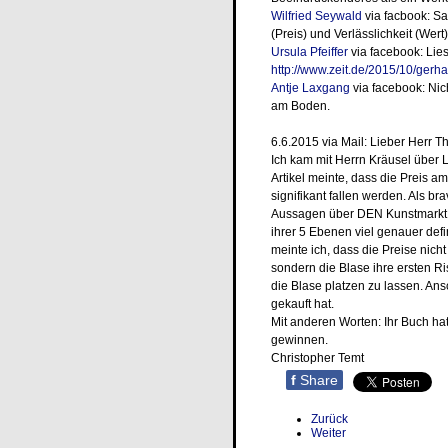
Wilfried Seywald
via facbook: Sa
(Preis) und Verlässlichkeit (Wert
Ursula Pfeiffer
via facebook: Lies
http://www.zeit.de/2015/10/gerha
Antje Laxgang
via facebook:
Nic
am Boden.
6.6.2015 via Mail: Lieber Herr T
Ich kam mit Herrn Kräusel über L
Artikel meinte, dass die Preis a
signifikant fallen werden. Als b
Aussagen über DEN Kunstmarkt ni
ihrer 5 Ebenen viel genauer def
meinte ich, dass die Preise nich
sondern die Blase ihre ersten 
die Blase platzen zu lassen. Ans
gekauft hat.
Mit anderen Worten: Ihr Buch ha
gewinnen.
Christopher Temt
f
Share
Zurück
Weiter