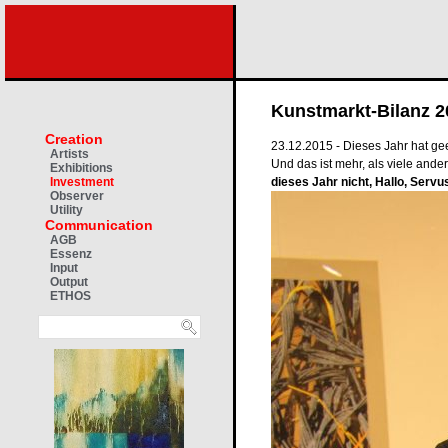
Kunstmarkt-Bilanz 2
Creation
23.12.2015 - Dieses Jahr hat ge
Artists
Und das ist mehr, als viele ande
Exhibitions
dieses Jahr nicht, Hallo, Servu
Investment
Observer
Utility
Communication
AGB
Essenz
Input
Output
ETHOS