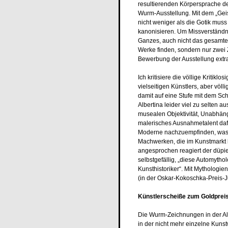
resultierenden Körpersprache der 
Wurm-Ausstellung. Mit dem „Geist 
nicht weniger als die Gotik mus
kanonisieren. Um Missverständnis
Ganzes, auch nicht das gesamte 
Werke finden, sondern nur zwei Z
Bewerbung der Ausstellung extr
Ich kritisiere die völlige Kritikl
vielseitigen Künstlers, aber völl
damit auf eine Stufe mit dem Sch
Albertina leider viel zu selten a
musealen Objektivität, Unabhängi
malerisches Ausnahmetalent daf
Moderne nachzuempfinden, was pe
Machwerken, die im Kunstmarkt ku
angesprochen reagiert der düpie
selbstgefällig, „diese Automythol
Kunsthistoriker“. Mit Mythologie
(in der Oskar-Kokoschka-Preis-Jur
Künstlerscheiße zum Goldprei
Die Wurm-Zeichnungen in der Alb
in der nicht mehr einzelne Kunst