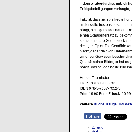
indem er überdurchschnittlich h
Erfolgsbeteiligungen verlangte, s
Fakt ist, dass sich bis heute hu
mittlerweile bestens bekannten
hängt, nicht gemeldet haben. Die
einen Schadenersatz zu bekommen
komplementäre Gegenstück zur Gi
richtigen Opfer. Die Gemälde wa
Markt, gehandelt von Unternehm
wir unser Gewissen beschwichtigt
Qualität seiner Bilder, er hat e
hören, das sei das beste Bild ih
Hubert Thurnhofer
Die Kunstmarkt-Formel
ISBN 978-3-7357-7052-3
Print: 19,90 Euro, E-book: 10,99
Weitere
Buchauszüge und Rez
f
Share
Zurück
Weiter