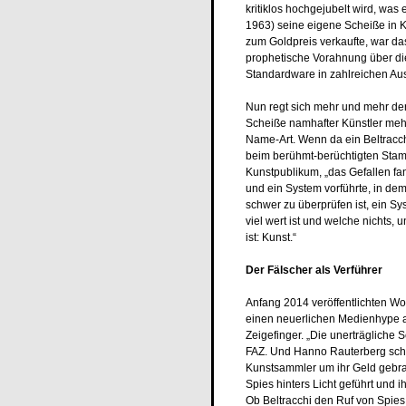
kritiklos hochgejubelt wird, was 
1963) seine eigene Scheiße in Ko
zum Goldpreis verkaufte, war da
prophetische Vorahnung über die
Standardware in zahlreichen Au
Nun regt sich mehr und mehr der
Scheiße namhafter Künstler mehr 
Name-Art. Wenn da ein Beltracchi 
beim berühmt-berüchtigten Sta
Kunstpublikum, „das Gefallen fa
und ein System vorführte, in de
schwer zu überprüfen ist, ein Sy
viel wert ist und welche nichts, 
ist: Kunst.“
Der Fälscher als Verführer
Anfang 2014 veröffentlichten Wo
einen neuerlichen Medienhype au
Zeigefinger. „Die unerträgliche 
FAZ. Und Hanno Rauterberg schulme
Kunstsammler um ihr Geld gebrac
Spies hinters Licht geführt und 
Ob Beltracchi den Ruf von Spies b