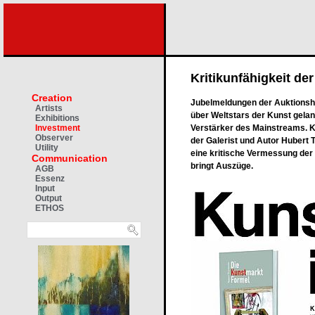
Kritikunfähigkeit der
Creation
Jubelmeldungen der Auktionsh
Artists
über Weltstars der Kunst gelan
Exhibitions
Verstärker des Mainstreams. Kl
Investment
Observer
der Galerist und Autor Hubert
Utility
eine kritische Vermessung der 
Communication
bringt Auszüge.
AGB
Essenz
Input
Output
ETHOS