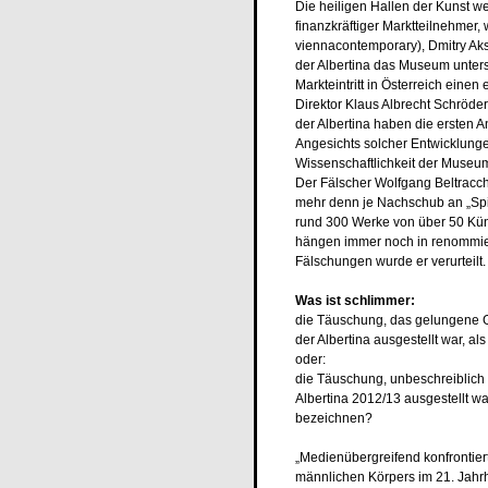
Die heiligen Hallen der Kunst we
finanzkräftiger Marktteilnehmer,
viennacontemporary), Dmitry Aks
der Albertina das Museum unters
Markteintritt in Österreich ein
Direktor Klaus Albrecht Schröder
der Albertina haben die ersten 
Angesichts solcher Entwicklungen
Wissenschaftlichkeit der Museum
Der Fälscher Wolfgang Beltracchi
mehr denn je Nachschub an „Spi
rund 300 Werke von über 50 Kün
hängen immer noch in renommie
Fälschungen wurde er verurteilt.
Was ist schlimmer:
die Täuschung, das gelungene Ge
der Albertina ausgestellt war, a
oder:
die Täuschung, unbeschreiblich 
Albertina 2012/13 ausgestellt wa
bezeichnen?
„Medienübergreifend konfrontie
männlichen Körpers im 21. Jahrh