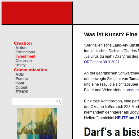
Was ist Kunst? Eine
Creation
"Der italienische Land-Art-Küns
Artists
französischen Dichters Charles B
Exhibitions
„Le virus du mal“ (Das Virus des
Investment
Observer
ORF.at am 30.3.2021.
Utility
Communication
An der georgischen Schwarzmeer
AGB
und bewegte Skulptur von
Tama
Essenz
Input
und eine Frau, die sich tagsübe
Output
Bilder und Video siehe
boredpa
ETHOS
Eine tolle Komposition, eine per
der Ozeane ließen sich 253 Mod
niemandem geringerer als Bodyp
Helfern", berichtet
HEUTE am 21