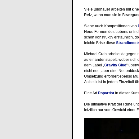
Viele Bildhauer arbeiten mit kin
Reiz, wenn man sie in Bewegung 
Siehe auch Kompositionen von
Neue Formen des Lebens erfind
schon konstruktiv erstaunlich, d
leichte Brise diese
Strandbeest
Michael Grab arbeitet dagegen m
aufeinander stapelt, wobei sich 
dem Label „
Gravity Glue
“ überw
nicht neu, aber eine Neuentdeck
Umsetzung erfordert ebenso Muske
Ästhetik ist in jedem Einzelfall 
Eine Art
Popartist
in dieser Kuns
Die ultimative Kraft der Ruhe un
letztlich nur vom Gewicht einer 