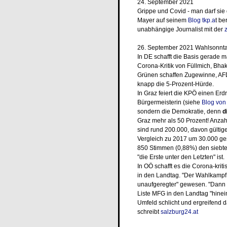
24. September 2021
Grippe und Covid - man darf sie 
Mayer auf seinem
Blog tkp.a
t be
unabhängige Journalist mit der
26. September 2021 Wahlsonnt
In DE schafft die Basis gerade m
Corona-Kritik von Füllmich, Bh
Grünen schaffen Zugewinne, AFD
knapp die 5-Prozent-Hürde.
In Graz feiert die KPÖ einen Er
Bürgermeisterin (siehe
Blog von 
sondern die Demokratie, denn
di
Graz mehr als 50 Prozent! Anzah
sind rund 200.000, davon gültige
Vergleich zu 2017 um 30.000 ges
850 Stimmen (0,88%) den siebte
"die Erste unter den Letzten" ist.
In OÖ schafft es die Corona-kriti
in den Landtag. "Der Wahlkampf 
unaufgeregter" gewesen. "Dann ka
Liste MFG in den Landtag "hinei
Umfeld schlicht und ergreifend 
schreibt
salzburg24.at