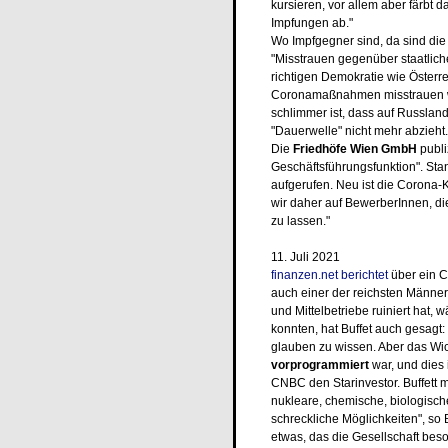
kursieren, vor allem aber färbt 
Impfungen ab."
Wo Impfgegner sind, da sind die
"Misstrauen gegenüber staatliche
richtigen Demokratie wie Österr
Coronamaßnahmen misstrauen wür
schlimmer ist, dass auf Russland
"Dauerwelle" nicht mehr abzieht.
Die
Friedhöfe Wien GmbH
publi
Geschäftsführungsfunktion". S
aufgerufen. Neu ist die Corona-
wir daher auf BewerberInnen, die
zu lassen."
11. Juli 2021
finanzen.net berichtet
über ein 
auch einer der reichsten Männer 
und Mittelbetriebe ruiniert hat
konnten, hat Buffet auch gesagt: 
glauben zu wissen. Aber das Wich
vorprogrammiert
war, und dies i
CNBC den Starinvestor. Buffett
nukleare, chemische, biologisc
schreckliche Möglichkeiten", so Bu
etwas, das die Gesellschaft bes