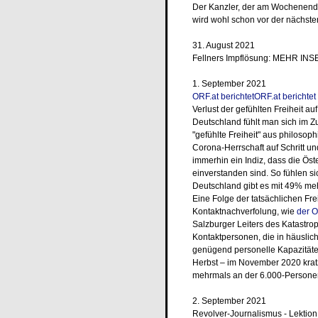
Der Kanzler, der am Wochenend
wird wohl schon vor der nächsten
31. August 2021
Fellners Impflösung: MEHR IN
1. September 2021
ORF.at berichtetORF.at berichtet
Verlust der gefühlten Freiheit au
Deutschland fühlt man sich im 
"gefühlte Freiheit" aus philosophi
Corona-Herrschaft auf Schritt und 
immerhin ein Indiz, dass die Öste
einverstanden sind. So fühlen sic
Deutschland gibt es mit 49% mehr
Eine Folge der tatsächlichen Fr
Kontaktnachverfolung, wie
der 
Salzburger Leiters des Katastro
Kontaktpersonen, die in häusli
genügend personelle Kapazitäte
Herbst – im November 2020 kratz
mehrmals an der 6.000-Personen
2. September 2021
Revolver-Journalismus - Lektion