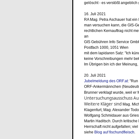
gelöscht - es verstößt angeblich
16. Juli 2021
RA Mag. Petra Aschauer hat ein
man versuchen kann, die GIS-Geb
rechtlichen Kernauftrag nicht me
an
GIS Gebühren Info Service Gmb
Postfach 1000, 1051 Wien
mit dem lapidaren Satz: "Ich künd
keine Vorschreibungen mehr b
Im Übrigen bin ich der Meinung,
20. Juli 2021
Jubelmeldung des ORF.at
: "Run
ORF-Ankermännchen (Neudeutsch
Brunner verklagt wurde, weil er 
Untersuchungsausschuss Aust
Weitere Kläger sind
Mag. Mic
Klagenfurt, Mag. Alexander Todor
Wolfgang Schmidauer aus Griesk
Martin Haditsch. Durch kritische 
Herrschaft nicht aufgefallen; vie
siehe
Blog auf fischundfleisch
.