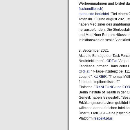
Werbeeinnahmen und fordert da
fischundfleisch
)
merkur.de berichtet
: "Bei einem 
Toten im Juli und August 2021 ist
haben Mediziner des unabhängig
herausgefunden. Die Sterbestati
und Mediziner Bertram Häussler 
Infektionszahlen schließt er künft
3. September 2021
Aktuelle Beiträge der Task For
Neuinfektionen" .
ORF.at
"Ampel 
Landeshauptmann Hans Peter Dos
ORF.at:
"7-Tage-Inzidenz bei 111
Lotterie".
KURIER:
"Thomas Müller
fehlende Impfbereitschaft".
Einfache
ERKÄLTUNG und COR
Berlin Institute of Health in de
Genetik haben festgestellt: "Be
Erkältungscoronaviren gebildet
während der natürlichen Infektio
Über "COVID-19 – eine psycholog
Plattform
respekt.plus