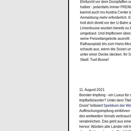
Ehrfurcht vor dem Dompfaffen o
halber - jedenfalls immer FREI
kannst auch ins Austria Center p
Anmeldung mehr erforderlich. E
holt dich direkt vor der U-Bahn 
Linienbusse wurden bereits zu
umgebaut. Und Impfboxen übera
seine Freizeitangebote ausrollt
Rathausplatz bis zum Hans-Mos
schauts aus, wenn die Sozen u
unter einer Decke stecken. Ihr 
Stadt: Tuet Busse!
11. August 2021
Booster-Impfung - ein Luxus für
Impfbefürworter? Unter dem Titel
Dosis" kritisiert
Spektrum der Wi
Auffrischungsimpfung einführen
des weltweiten Vorrats verbrauch
verabreichen. Das geht aus ein
hervor. Würden alle Länder mit