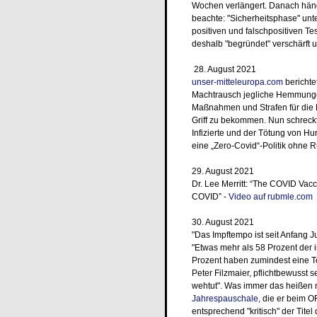
Wochen verlängert. Danach häng
beachte: "Sicherheitsphase" unt
positiven und falschpositiven 
deshalb "begründet" verschärft u
28. August 2021
unser-mitteleuropa.com
berichte
Machtrausch jegliche Hemmungen
Maßnahmen und Strafen für die B
Griff zu bekommen. Nun schreck
Infizierte und der Tötung von H
eine „Zero-Covid“-Politik ohne R
29. August 2021
Dr. Lee Merritt: “The COVID Vac
COVID” -
Video auf rubmle.com
30. August 2021
"Das Impftempo ist seit Anfang J
"Etwas mehr als 58 Prozent der 
Prozent haben zumindest eine Tei
Peter Filzmaier, pflichtbewusst
wehtut". Was immer das heißen m
Jahrespauschale,
die er beim OR
entsprechend "kritisch" der Titel