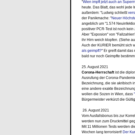
"
Wien impft jetzt auch an Superm
heute. Das Blatt, das wohl jede
außerdem: "Ludwig schließt
ver
der Panikmache: "
Neuer Höchst
angeblich um "1.574 Neuinfektion
positiver PCR-Test ist noch kein
Aber "Exposion" von "Fallzahlen" 
ihr Hirn weich klopfen. (Siehe a
Auch der KURIER bemüht sich wi
als geimpft?
" Er greift damit da
bald nur noch Geimpfte bestimmt
25. August 2021
Corona-Herrschaft
ist die dipl
Ausrufung der Corona-Pandemi
Bezeichnung, die sie akribisch 
eine andere exakte Bezeichnung,
wollen die Sozen in Wien, dass
Bürgermeister verkürzt die Gülti
26. August 2021
Vom Ausfallsbonus bis zur Korre
werden nun zum Druckmittel gegen
Mit 11 Millionen Tests werden d
Wochen lang terrorisiert!
Der Kur