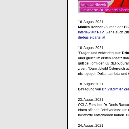
16. August 2021
Monika Donner -
Autorin des Buc
Interiew auf RTV.
Siehe auch Zi
diebasis-partei.at
18. August 2021
"Fragen und Antworten zum
Drit
aber gleich im ersten Absatz 
gültige Form der KURIER-Jouranal
zitiert: "Damit bleibt Österreich
nicht gegen Delta, Lambda und 
18. August 2021
Befragung von
Dr. Vladimier Ze
23. August 2021
OCLA-Forscher Dr. Denis Ranco
einen offenen Brief verfasst, um
Impfstoffe entschieden haben.
G
24. August 2021: