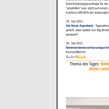
Entscheidungsgrundlage für di
"umstritten" war, steht auf einem 
Inzidenz WEGEN der Impfungen s
29. Juli 2021
Die Neue Apartheid
- Tagesthem
geteilt, aber später von Big Brot
gesperrt!
30. Juli 2021
Nebenerwerbsverfassungsricht
fischundfleisch