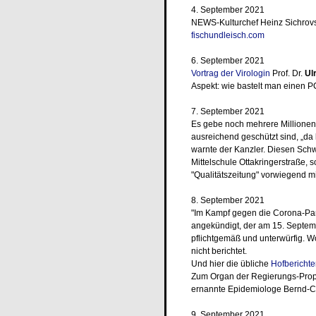
4. September 2021
NEWS-Kulturchef Heinz Sichrovs
fischundleisch.com
6. September 2021
Vortrag der Virologin
Prof. Dr.
Ul
Aspekt: wie bastelt man einen 
7. September 2021
Es gebe noch mehrere Millionen 
ausreichend geschützt sind, „da 
warnte der Kanzler. Diesen Schw
Mittelschule Ottakringerstraße, 
"Qualitätszeitung" vorwiegend m
8. September 2021
"Im Kampf gegen die Corona-Pa
angekündigt, der am 15. Septembe
pflichtgemäß und unterwürfig. W
nicht berichtet.
Und hier die übliche
Hofberichte
Zum Organ der Regierungs-Propa
ernannte Epidemiologe Bernd-C
9. September 2021