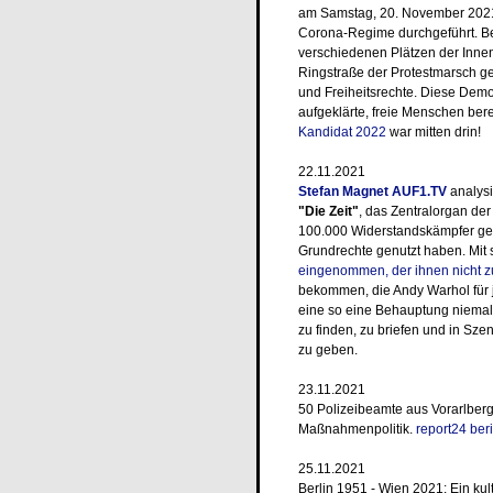
am Samstag, 20. November 2021 
Corona-Regime durchgeführt. Ber
verschiedenen Plätzen der Innens
Ringstraße der Protestmarsch ge
und Freiheitsrechte. Diese Demon
aufgeklärte, freie Menschen bere
Kandidat 2022
war mitten drin!
22.11.2021
Stefan Magnet AUF1.TV
analysi
"Die Zeit"
, das Zentralorgan de
100.000 Widerstandskämpfer ge
Grundrechte genutzt haben. Mit
eingenommen, der ihnen nicht z
bekommen, die Andy Warhol für j
eine so eine Behauptung niemals
zu finden, zu briefen und in Sze
zu geben.
23.11.2021
50 Polizeibeamte aus Vorarlberg
Maßnahmenpolitik.
report24 beri
25.11.2021
Berlin 1951 - Wien 2021: Ein ku