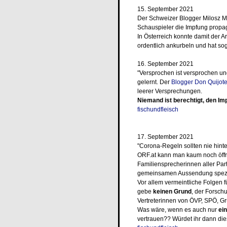
15. September 2021
Der Schweizer Blogger Milosz M
Schauspieler die Impfung propa
In Österreich konnte damit der A
ordentlich ankurbeln und hat so
16. September 2021
"Versprochen ist versprochen un
gelernt. Der
Blogger Don Quijot
leerer Versprechungen.
Niemand ist berechtigt, den I
fischundfleisch
17. September 2021
"Corona-Regeln sollten nie hint
ORF.at kann man kaum noch öffn
Familiensprecherinnen aller Par
gemeinsamen Aussendung speziel
Vor allem vermeintliche Folgen f
gebe
keinen Grund
, der Forsch
Vertreterinnen von ÖVP, SPÖ, G
Was wäre, wenn es auch nur
ei
vertrauen?? Würdet ihr dann d