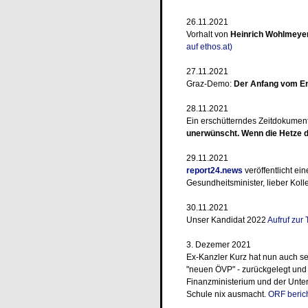
26.11.2021
Vorhalt von
Heinrich Wohlmeye
auf ethos.at)
27.11.2021
Graz-Demo:
Der Anfang vom E
28.11.2021
Ein erschütterndes Zeitdokume
unerwünscht. Wenn die Hetze de
29.11.2021
report24.news
veröffentlicht ei
Gesundheitsminister, lieber Koll
30.11.2021
Unser Kandidat 2022
Aufruf zu
3. Dezemer 2021
Ex-Kanzler Kurz hat nun auch s
"neuen ÖVP" - zurückgelegt und
Finanzministerium und der Unterr
Schule nix ausmacht.
ORF berich