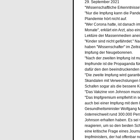
29. September 2021
"Wissenschaftliche Erkenntniss
"Nur die Impfung kann die Pande
Plandemie hört nicht auf.
"Wer Corona hatte, ist danach im
Monate", erklärt ein Arzt, also e
Lektüre der Massenmedien anei
"Kinder sind nicht gefährdet." N
haben "Wissenschafter" im Zeitra
Impfung der Neugeborenen.
"Nach der zweiten Impfung ist ma
Impfrunde ist die Propaganda fü
dafür den den beeindruckenden B
"Die zweite Impfung wird garanti
Skandalen mit Verwechslungen h
Schafen sogar als die bessere K
"Das Vakzine von Johnson muss 
"Das Impfgremium empfiehlt in 
auch bei einer Impfung mit dem 
Gesundheitsminister Wolfgang M
österreichweit rund 300.000 Per
Johnson erhalten haben. Es sei w
reagieren, um so den besten Schu
eine kritische Frage eines Journ
Impfministers, der hat offenbar 