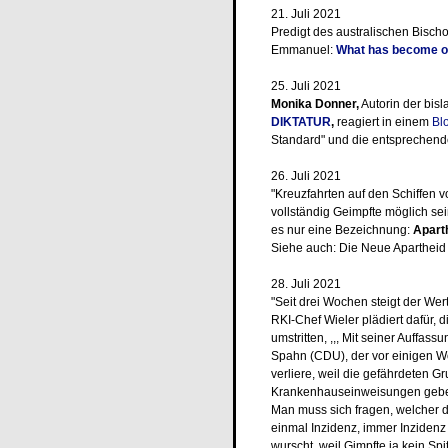
21. Juli 2021
Predigt des australischen Bisch
Emmanuel:
What has become of
25. Juli 2021
Monika Donner,
Autorin der bis
DIKTATUR
,
reagiert in einem
Bl
Standard" und die entsprechend
26. Juli 2021
"Kreuzfahrten auf den Schiffen 
vollständig Geimpfte möglich sei
es nur eine Bezeichnung:
Apart
Siehe auch: Die Neue Apartheid
28. Juli 2021
"Seit drei Wochen steigt der Wer
RKI-Chef Wieler plädiert dafür, d
umstritten, ,,, Mit seiner Auffa
Spahn (CDU), der vor einigen Wo
verliere, weil die gefährdeten 
Krankenhauseinweisungen gebe"
Man muss sich fragen, welcher de
einmal Inzidenz, immer Inzidenz
wurscht, weil Gimpfte ja kein Sp