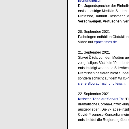
fischundfleisch
Die Jugendsprecher der Einheitsp
erstsemestrige Medizin-Studenten 
Professor, Hartmut Glossmann, d
Verschweigen. Vertuschen. Ve
20. September 2021
Pathologen enthüllen Obduktion
Video auf
epochtimes.de
21. September 2021
Slavoj Žižek, von den Medien ger
zeitgeistiges Büchlein "Pandemi
entschuldigt weder die Schwäch
Prämissen basieren nicht auf de
sondern schlicht auf dem WHO-Na
siehe Blog auf fischundfleisch.
22. September 2021
Kritische Töne auf Servus.TV:
"E
dramatische Corona-Entwicklung,
ausgeblieben. Die 7-Tages-Inzide
Covid-Prognose-Konsortium wird
entscheidet die Regierung übe