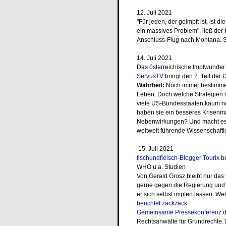
12. Juli 2021
"Für jeden, der geimpft ist, ist d
ein massives Problem", ließ der
Anschluss-Flug nach Montana. 
14. Juli 2021
Das österreichische Impfwunder
ServusTV
bringt den 2. Teil der
Wahrheit:
Noch immer bestimme
Leben. Doch welche Strategien
viele US-Bundesstaaten kaum no
haben sie ein besseres Krisenm
Nebenwirkungen? Und macht es 
weltweit führende Wissenschaftle
15. Juli 2021
fischundfleisch-Blogger Tourix
be
WHO u.a. Studien
Von Gerald Grosz bleibt nur das
gerne gegen die Regierung und i
er sich selbst impfen lassen. Wer 
berichtet zackzack.
Gemeinsame Pressekonferenz
d
Rechtsanwälte für Grundrechte.