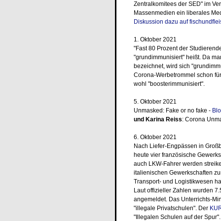
Zentralkomitees der SED" im Ver
Massenmedien ein liberales Me
Diskussion dazu auf fischundfle
1. Oktober 2021
"Fast 80 Prozent der Studierend
"grundimmunisiert" heißt. Da man
bezeichnet, wird sich "grundimmu
Corona-Werbetrommel schon für d
wohl "boosterimmunisiert".
5. Oktober 2021
Unmasked: Fake or no fake -
Blo
und Karina Reiss
: Corona Unma
6. Oktober 2021
Nach Liefer-Engpässen in Großbr
heute vier französische Gewerk
auch LKW-Fahrer werden streike
italienischen Gewerkschaften 
Transport- und Logistikwesen h
Laut offizieller Zahlen wurden 
angemeldet. Das Unterrichts-Mini
"illegale Privatschulen". Der
KUR
"Illegalen Schulen auf der Spur".