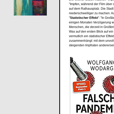
"Impfen, während der Film über 
auf dem Rathausplatz. Die Stadt
niederschwelliger zu machen. Au
"
Statistischer Effekt
": "In Groß
einigen Monaten Verzögerung woh
Menschen, die derzeit in Großbri
Was auf den ersten Blick auf ein
vermutlich ein statistischer Effe
zusammenhängt: mit dem unvolls
steigenden Impfraten andererseit