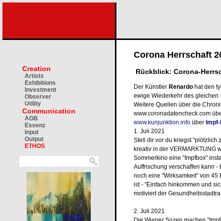
Corona Herrschaft 20
Creation
Rückblick: Corona-Herrsc
Artists
Exhibitions
Der Künstler
Renardo
hat den t
Investment
ewige Wiederkehr des gleichen 
Observer
Utility
Weitere Quellen über die Chroni
Communication
www.coronadatencheck.com üb
AGB
www.kunjunktion.info
über
Impf
Essenz
1. Juli 2021
Input
Output
Stell dir vor du kriegst "plötzlic
ETHOS
kreativ in der VERMARKTUNG we
Sommerkino eine "Impfbox" insta
Auffrischung verschaffen kann -
noch eine "Wirksamkeit" von 45 
ist - "Einfach hinkommen und s
motiviert der Gesundheitsstadtra
2. Juli 2021
Die Wiener Sozen machen "Impfe