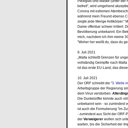
Plexiglas und Maske (unter der N
befreit", wird umgehend akzeptier
Corona mit extremen Atembeschw
während mein Freund ebenso Coro
zeigte jede Menge Antikörper." M
Dame offenbar schwer irritiert. D
Bevölkerung unbekannt. Ein Beka
mich, nachdem ich ihm meine 3G 
"Woher her weißt du, dass du ges
9. Juli 2021
„Malta schließt Grenzen für un
vollständig Geimpfte nach Malta
ist das erste EU-Land, das diesen
10. Juli 2021
Der ORF schreibt die "
3. Welle i
Arbeitsgruppe der Regierung si
dem Virus verstorben.
Allerding
Die Dunkelziffer könnte auch völ
unbekannt sein - so zumindest ve
ist auch die Formulierung "im Z
- zumindest aus Sicht der ORF-P
der
Verweigerer
wollen sich unt
warten, bis die Sicherheit der I