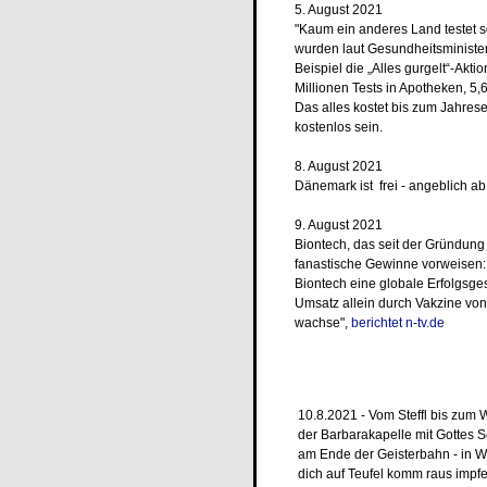
5. August 2021
"Kaum ein anderes Land testet s
wurden laut Gesundheitsminist
Beispiel die „Alles gurgelt“-Akt
Millionen Tests in Apotheken, 5,6
Das alles kostet bis zum Jahres
kostenlos sein.
8. August 2021
Dänemark ist frei - angeblich ab
9. August 2021
Biontech, das seit der Gründung
fanastische Gewinne vorweisen: 
Biontech eine globale Erfolgsge
Umsatz allein durch Vakzine von
wachse",
berichtet n-tv.de
10.8.2021 - Vom Steffl bis zum Wu
der Barbarakapelle mit Gottes S
am Ende der Geisterbahn - in W
dich auf Teufel komm raus impf