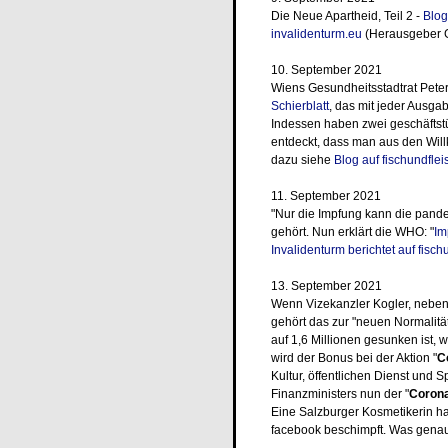
Die Neue Apartheid, Teil 2 -
Blog
invalidenturm.eu
(Herausgeber G
10. September 2021
Wiens Gesundheitsstadtrat Pete
Schierblatt
, das mit jeder Ausga
Indessen haben zwei geschäftstü
entdeckt, dass man aus den Wil
dazu siehe
Blog auf fischundflei
11. September 2021
"Nur die Impfung kann die pand
gehört. Nun erklärt die WHO: "
Im
Invalidenturm berichtet auf fisch
13. September 2021
Wenn Vizekanzler Kogler, nebenb
gehört das zur "neuen Normalität
auf 1,6 Millionen gesunken ist,
wird der Bonus bei der Aktion "
C
Kultur, öffentlichen Dienst und S
Finanzministers nun der "
Coron
Eine Salzburger Kosmetikerin ha
facebook beschimpft. Was genau