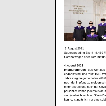
2. August 2021
Superspreading Event mit 469 F
Corona wegen oder trotz Impfu
4. August 2021
Impfdurchbruch
- das Wort des
erkrankt sind, und "nur" 1560 tro
Jahresbeginn gemeldeten 266.000
nach der Impfung zu melden sehr 
einer Erkrankung nach der Covid
persönlich kenne jedenfalls deu
sind (vielleicht nicht an "Covid"
kenne. Ist natürlich nur eine s