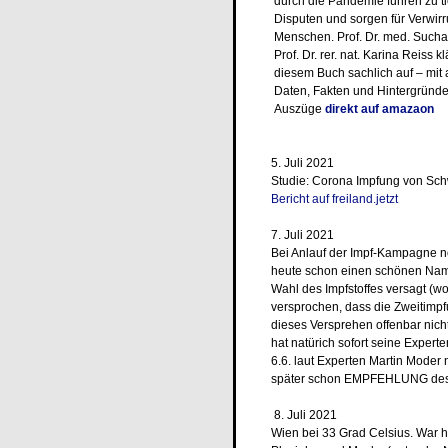
durch die Pandemie führen zu 
Disputen und sorgen für Verwir
Menschen. Prof. Dr. med. Sucha
Prof. Dr. rer. nat. Karina Reiss k
diesem Buch sachlich auf – mit 
Daten, Fakten und Hintergründe
Auszüge
direkt auf amazaon
5. Juli 2021
Studie: Corona Impfung von Sch
Bericht auf freiland.jetzt
7. Juli 2021
Bei Anlauf der Impf-Kampagne 
heute schon einen schönen Na
Wahl des Impfstoffes versagt (w
versprochen, dass die Zweitimpf
dieses Versprehen offenbar nich
hat natürich sofort seine Exper
6.6. laut Experten Martin Moder n
später schon EMPFEHLUNG des 
8. Juli 2021
Wien bei 33 Grad Celsius. War h