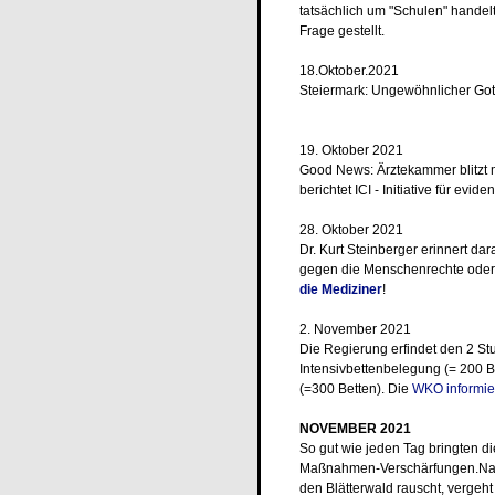
tatsächlich um "Schulen" handelt
Frage gestellt.
18.Oktober.2021
Steiermark: Ungewöhnlicher Got
19. Oktober 2021
Good News: Ärztekammer blitzt m
berichtet ICI - Initiative für ev
28. Oktober 2021
Dr. Kurt Steinberger erinnert da
gegen die Menschenrechte oder 
die Mediziner
!
2. November 2021
Die Regierung erfindet den 2 St
Intensivbettenbelegung (= 200 
(=300 Betten). Die
WKO informie
NOVEMBER 2021
So gut wie jeden Tag bringten d
Maßnahmen-Verschärfungen.Nachd
den Blätterwald rauscht, vergeh