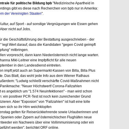
rale für politische Bildung bpb
"Medizinische Apartheid in
allerdings gibt es diese nach Recherchen von bpb nur in Amerika:
m der Vereinigten Staaten
".
 Kultur, auf Sport - auf sonstige Vergnügungen wie Essen gehen
Aber nicht auf Jobs.
für die Geschäftsführung der Bestattung ausgeschrieben - der
 legt Wert darauf, dass die Kandidaten "gegen Covid geimpft
Impfung" mitbringen.
 vorprescht, dann kann Niederösterreich nicht lange warten.
nna Mikl-Leitner eine Impfpflicht für alle neuen
eptember in den Landesdienst eintreten.
 impft jetzt auch an Supermarkt-Kassen von Billa, Billa Plus
te. Das Blatt, das wohl jede Info aus dem Wiener Rathaus
außerdem: "Ludwig schließt verschärfte Covid-Maßnahmen nicht
r Panikmache: "Neuer Höchstwert! Corona-Fallzahlen
ht es angeblich um "1.574 Neuinfektionen" - man wird schon
en: ein positiver PCR-Test ist noch kein zureichender Grund
izieren. Aber "Exposion" von "Fallzahlen" ist halt eine tolle
ssen sich so ihr Hirn weichklopfen
stag gelten für Reiserückkehrende sowie Urlauberinnen und
 Spanien oder Zypern auf österreichischen Flughäfen neue
entweder ein Nachweis über eine Vollimmunisierung oder ein
eführt werden", berichtet ORF online.