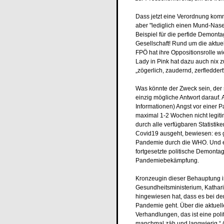
Dass jetzt eine Verordnung kom
aber "lediglich einen Mund-Nase
Beispiel für die perfide Demont
Gesellschaft! Rund um die aktue
FPÖ hat ihre Oppositionsrolle wi
Lady in Pink hat dazu auch nix zu
„zögerlich, zaudernd, zerfleddert
Was könnte der Zweck sein, der 
einzig mögliche Antwort darauf
Informationen) Angst vor eine
maximal 1-2 Wochen nicht legitim
durch alle verfügbaren Statistik
Covid19 ausgeht, bewiesen: es 
Pandemie durch die WHO. Und es
fortgesetzte politische Demonta
Pandemiebekämpfung.
Kronzeugin dieser Behauptung is
Gesundheitsministerium, Katharin
hingewiesen hat, dass es bei d
Pandemie geht. Über die aktuell
Verhandlungen, das ist eine pol
manchmal zäh und langwierig.“ (