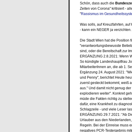
Schön, dass auch die
Bundeszent
Zeiten von Corona" kritisiert - 
"
Rassismus im Gesundheitssyste
Was solls, auf Kreuzfahrten, auf
- kann ein NEGER ja verzichten. 
Die Stadt Wien hat die Position 
"verantwortungsbewusste Betieb"
sind, oder die Bereitschaft zur 
ERGÄNZUNG 2.8.2021: Wenn Wien
So kündigte Landeshauptfrau Joha
MitarbeiterInnen an, die ab 1. S
Ergänzung 24. August 2021: "Wien
und Penny", berichtet Heute heu
zuerst gesteckt bekommt, weiß 
aus." Und damit nicht genug de
explodieren weiter". Konkret ge
müde die Fakten richtig zu stell
dafür, eine Krankheit zu diagnost
Schlagzeile - und viele Leser la
ERGÄNZUNG 29.7.2021: "Ab Dien
Urlauber aus den Niederlanden,
Regeln. Bei der Einreise muss 
negatives PCR-Testergebnis mitg