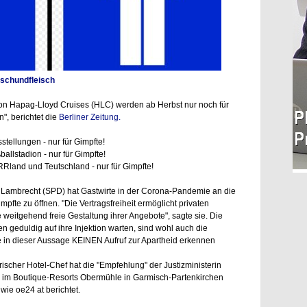
ischundfleisch
von Hapag-Lloyd Cruises (HLC) werden ab Herbst nur noch für
n", berichtet die
Berliner Zeitung.
sstellungen - nur für Gimpfte!
llstadion - nur für Gimpfte!
IRRland und Teutschland - nur für Gimpfte!
e Lambrecht (SPD) hat Gastwirte in der Corona-Pandemie an die
impfte zu öffnen. "Die Vertragsfreiheit ermöglicht privaten
weitgehend freie Gestaltung ihrer Angebote", sagte sie. Die
 geduldig auf ihre Injektion warten, sind wohl auch die
e in dieser Aussage KEINEN Aufruf zur Apartheid erkennen
cher Hotel-Chef hat die "Empfehlung" der Justizministerin
- im Boutique-Resorts Obermühle in Garmisch-Partenkirchen
wie oe24 at berichtet.