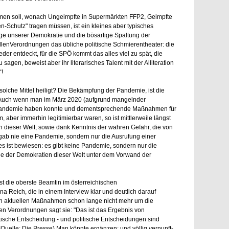
men soll, wonach Ungeimpfte in Supermärkten FFP2, Geimpfte
n-Schutz" tragen müssen, ist ein kleines aber typisches
age unserer Demokratie und die bösartige Spaltung der
llenVerordnungen das übliche politische Schmierentheater: die
eder entdeckt, für die SPÖ kommt das alles viel zu spät, die
 sagen, beweist aber ihr literarisches Talent mit der Alliteration
“!
solche Mittel heiligt? Die Bekämpfung der Pandemie, ist die
. Auch wenn man im März 2020 (aufgrund mangelnder
r Pandemie haben konnte und dementsprechende Maßnahmen für
, aber immerhin legitimierbar waren, so ist mittlerweile längst
en dieser Welt, sowie dank Kenntnis der wahren Gefahr, die von
gab nie eine Pandemie, sondern nur die Ausrufung einer
 ist bewiesen: es gibt keine Pandemie, sondern nur die
ge der Demokratien dieser Welt unter dem Vorwand der
t die oberste Beamtin im österreichischen
a Reich, die in einem Interview klar und deutlich darauf
en aktuellen Maßnahmen schon lange nicht mehr um die
en Verordnungen sagt sie: "Das ist das Ergebnis von
itische Entscheidung - und politische Entscheidungen sind
Quelle: Die Presse) Man könnte ergänzen: und völlig vernunft-