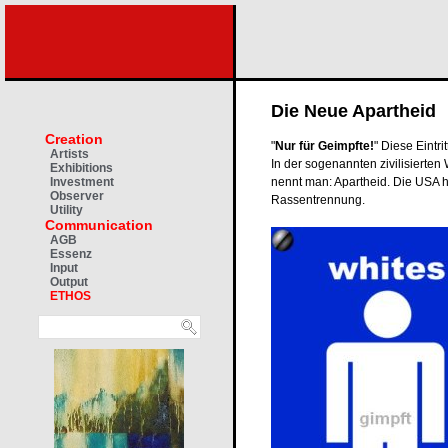
Die Neue Apartheid
Creation
"
Nur für Geimpfte!
" Diese Eintri
Artists
In der sogenannten zivilisierte
Exhibitions
nennt man: Apartheid. Die USA h
Investment
Observer
Rassentrennung.
Utility
Communication
AGB
Essenz
Input
Output
ETHOS