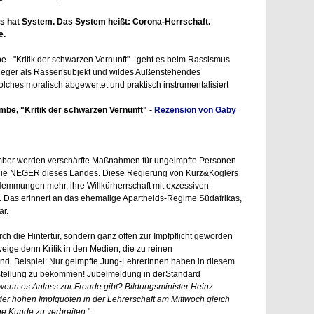
das hat System. Das System heißt: Corona-Herrschaft.
e.
- "Kritik der schwarzen Vernunft" - geht es beim Rassismus
Neger als Rassensubjekt und wildes Außenstehendes
solches moralisch abgewertet und praktisch instrumentalisiert
be, "Kritik der schwarzen Vernunft" -
Rezension von Gaby
ptember werden verschärfte Maßnahmen für ungeimpfte Personen
g die NEGER dieses Landes. Diese Regierung von Kurz&Koglers
emmungen mehr, ihre Willkürherrschaft mit exzessiven
. Das erinnert an das ehemalige Apartheids-Regime Südafrikas,
ar.
rch die Hintertür, sondern ganz offen zur Impfpflicht geworden
weige denn Kritik in den Medien, die zu reinen
ind. Beispiel: Nur geimpfte Jung-LehrerInnen haben in diesem
stellung zu bekommen! Jubelmeldung in derStandard
 wenn es Anlass zur Freude gibt? Bildungsminister Heinz
er hohen Impfquoten in der Lehrerschaft am Mittwoch gleich
he Kunde zu verbreiten.
"