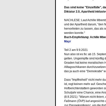
Das sind keine "Einzelfälle", 
Diktatur 2.0, Apartheid inklusiv
NACHLESE: Laut Achille Mbembe 
und der Apartheid darum, "den 
hervortreten zu lassen, das als 
werden konnte."
Buch-Empfehlung: Achille Mbem
Mayr
Teil 2 am 9.9.2021
Nun also ist es fix: ab 15. Se
gelten. Ungeimpfte sind künfti
Gnaden hat keine moralischen H
Alltagsschikanen durchzusetzen
das ja auch eine "Demokratie" w
Dass "Impffreiheit" nicht mehr du
ist, regt keinen mehr auf. Gesch
Hofberichterstattern geworden s
Schuljahr eine Chance, eine An
(8.9.2021): "
Warum nicht feiern,
Faßmann (ÖVP) lud angesichts d
zur Pressekonferenz, um die fro