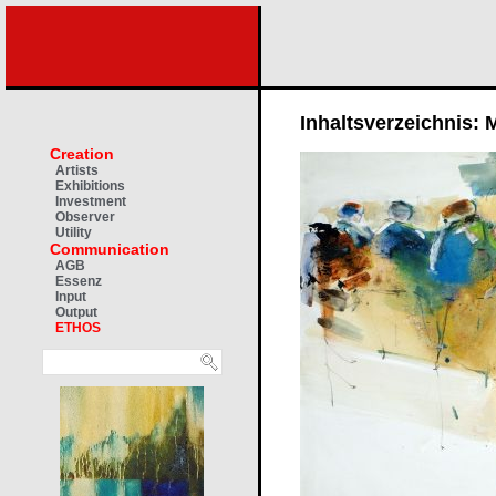
Inhaltsverzeichnis: M
Creation
Artists
Exhibitions
Investment
Observer
Utility
Communication
AGB
Essenz
Input
Output
ETHOS