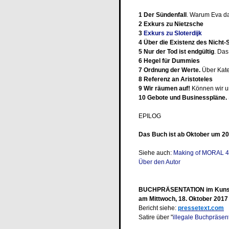
1 Der Sündenfall
. Warum Eva da
2 Exkurs zu Nietzsche
3
Exkurs zu Sloterdijk
4 Über die Existenz des Nicht-
5 Nur der Tod ist endgültig
. Da
6 Hegel für Dummies
7 Ordnung der Werte.
Über Kate
8 Referenz an Aristoteles
9 Wir räumen auf!
Können wir un
10 Gebote und Businesspläne.
EPILOG
Das Buch ist ab Oktober um 20
Siehe auch:
Making of MORAL 4
Über den Autor
BUCHPRÄSENTATION im Kuns
am Mittwoch, 18. Oktober 201
Bericht siehe:
pressetext.com
Satire über "
illegale Buchpräsen