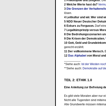
1 Philosophie und Zeitgeist
. Di
2 Welche Werte hast du?
Vermut
3
Die Grenzen der Verhaltensf
lösen.
4 Leitkultur und wir. Wer sind w
5 NDD Neuer Deutscher Dekal
6 Exkurs zu Ferguson.
Darf eine
7 Legalitätsprinzip versus Mora
8 Die Bedrohungsszenarien uns
9 Die Krisen der Demokratien.
10 Gott, Geld und Grundeinko
gerecht erzählt.
11 Der vollkommene Mensch.
B
12
Das Alphabet
von Moral und
__________
*Siehe auch:
Ist der Westen noch
**Siehe auch:
Demokratie auf d
TEIL 2: ETHIK 1.0
Eine Anleitung zur Befreiung de
Es gibt viele Moralen aber nur ei
Nicht alle Tugenden sind mitein
Alle Grundwerte müssen miteina