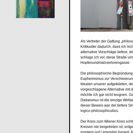
Als Vertreter der Gattung „philo
Kritikaster dadurch, dass ich ni
alternative Vorschläge liefere, 
schlage ich vor, diese Straße u
Hopfenundmalzverlorengasse.
Die philosophische Begründung d
Euphemismus zur Verschleierung
Idealen unserer aufgeklärten, 
vorgeschlagene Alternative mit
möchte ich gar nicht leugnen. Ga
Dadaismus ist die einzige Welta
dieser Beweis war der tiefere Sin
logico-philosophicullus.
Der Kreis zum Wiener Kreis schli
Kreisen nie beigetreten ist, ent
sondern auf Legenden basiert. A