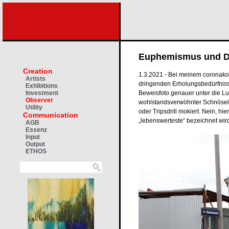
Euphemismus und 
Creation
1.3.2021 - Bei meinem coronako
Artists
dringenden Erholungsbedürfnisse
Exhibitions
Beweisfoto genauer unter die Lup
Investment
Observer
wohlstandsverwöhnter Schnösel 
Utility
oder Tripsdrill mokiert. Nein, hie
Communication
„lebenswerteste“ bezeichnet wir
AGB
Essenz
Input
Output
ETHOS