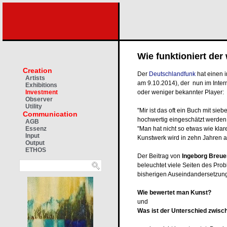
Wie funktioniert der
Creation
Der
Deutschlandfunk
hat einen 
Artists
am 9.10.2014), der nun im Intern
Exhibitions
oder weniger bekannter Player:
Investment
Observer
Utility
"Mir ist das oft ein Buch mit sie
Communication
hochwertig eingeschätzt werden 
AGB
"Man hat nicht so etwas wie klar
Essenz
Input
Kunstwerk wird in zehn Jahren a
Output
ETHOS
Der Beitrag von
Ingeborg Breue
beleuchtet viele Seiten des Pro
bisherigen Auseindandersetzun
Wie bewertet man Kunst?
und
Was ist der Unterschied zwisc