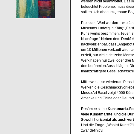
werden nicht beantwortet. Das k
beleuchtet Probleme, muss diese
sollten sich aber um genaue Beg
Preis und Wert werden – wie fas
Museums Ludwig in Köln):
„Es s
Kunstwerks bestimmen. Teuer ist
Nachfrage.“ Neben dem Denkfehler
nachvollziehbar, dass „Angebot u
um 10 Millionen verkauft wird, 
erzielt, nur vielleicht zehn Men
Werk haben nur zwei oder drei 
den berühmten Ausschlägen. Die
finanzkräftigere Gesellschaftskre
Mittlerweile, so wiederum Pirosch
Werken die Geschmacksvorlieben 
Messe Art Basel zeigt 4000 Künst
Amerika und China oder Deutsc
Resümee siehe
Kunstmarkt-Form
viele Kunstmärkte, und die Dur
Sowohl horizontal als auch vert
Und die Frage: „Was ist Kunst?“
zwar definitiv!