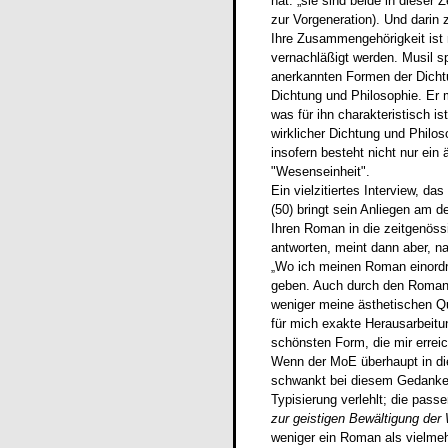
hat: „sie sind beide in dieser 
zur Vorgeneration). Und darin 
Ihre Zusammengehörigkeit ist n
vernachläßigt werden. Musil sp
anerkannten Formen der Dichtu
Dichtung und Philosophie. Er 
was für ihn charakteristisch 
wirklicher Dichtung und Philos
insofern besteht nicht nur e
"Wesenseinheit".
Ein vielzitiertes Interview, d
(50) bringt sein Anliegen am 
Ihren Roman in die zeitgenössi
antworten, meint dann aber, n
Wo ich meinen Roman einordne
„
geben. Auch durch den Roman
weniger meine ästhetischen Qu
für mich exakte Herausarbeit
schönsten Form, die mir erreich
Wenn der MoE überhaupt in die 
schwankt bei diesem Gedanken)
Typisierung verlehlt; die pass
zur geistigen Bewältigung der
weniger ein Roman als vielme