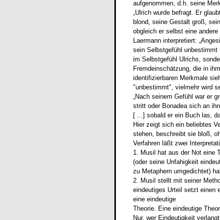
aufgenommen, d.h. seine Merkm
Ulrich wurde befragt. Er glaub
„
blond, seine Gestalt groß, se
obgleich er selbst eine ander
Laermann interpretiert: „Angesi
sein Selbstgefühl unbestimmt u
im Selbstgefühl Ulrichs, sond
Fremdeinschätzung, die in ihm
identifizierbaren Merkmale sie
"unbestimmt", vielmehr wird se
Nach seinem Gefühl war er groß
„
stritt oder Bonadea sich an i
[ ...] sobald er ein Buch las, d
Hier zeigt sich ein beliebtes 
stehen, beschreibt sie bloß, oh
Verfahren läßt zwei Interpretat
1. Musil hat aus der Not eine 
(oder seine Unfahigkeit eindeu
zu Metaphern umgedichtet) ha
2. Musil stellt mit seiner Meth
eindeutiges Urteil setzt einen
eine eindeutige
Theorie. Eine eindeutige Theo
Nur, wer Eindeutigkeit verlang