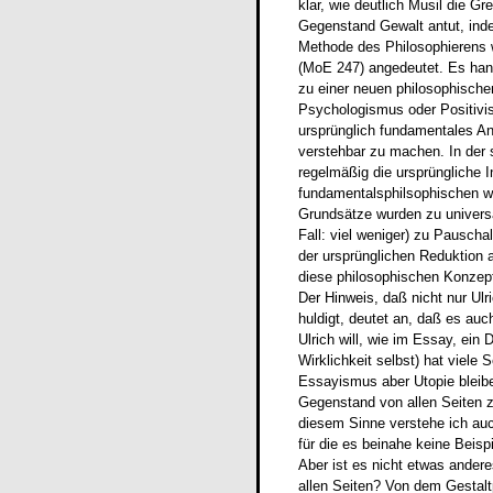
klar, wie deutlich Musil die Gr
Gegenstand Gewalt antut, inde
Methode des Philosophierens w
(MoE 247) angedeutet. Es hand
zu einer neuen philosophische
Psychologismus oder Positivis
ursprünglich fundamentales An
verstehbar zu machen. In der
regelmäßig die ursprüngliche I
fundamentalsphilsophischen wu
Grundsätze wurden zu universa
Fall: viel weniger) zu Pausc
der ursprünglichen Reduktion 
diese philosophischen Konzept
Der Hinweis, daß nicht nur Ul
huldigt, deutet an, daß es auc
Ulrich will, wie im Essay, ein 
Wirklichkeit selbst) hat viele 
Essayismus aber Utopie bleiben
Gegenstand von allen Seiten zu
diesem Sinne verstehe ich auch
für die es beinahe keine Beispi
Aber ist es nicht etwas ander
allen Seiten? Von dem Gestalt