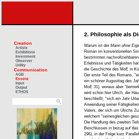
2. Philosophie als D
Creation
Warum ist der
Mann ohne Eig
Artists
Roman im konventionellen Sin
Exhibitions
Investment
bestimmten nachvollziehbaren 
Observer
Erlebnisse und Tätigkeiten h
Utility
die Geschichte des MoE in K
Communication
AGB
Der erste Teil des Romans, "ei
Essenz
ein schöner Augusttag des Jah
Input
MoE 31), woraus aber "bemerk
Output
ETHOS
wird schon hier Ulrich, die Ha
beschließt, "sich ein Jahr U
Anwendung seiner Fähigkeiten
Vaters, der sich um Ulrichs Zu
welchem "seinesgleichen gesc
Die Handlung des zweiten Teil
Beschlusses in bezug auf das 
296), in der Folge kurz Parall