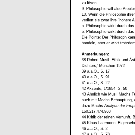
zu lösen.
9. Philosophie will also Probl
10. Wenn die Philosophie ihren
verliert sie zwar ihre "höhere 
a. Philosophie wirkt durch das
b. Philosophie wirkt durch das
Die Pointe: Der Philosoph kan
handeln, aber er wirkt trotzde
Anmerkungen:
38 Robert Musil. Ethik und Äs
Dichters,' München 1972
39 a.a.O., S. 17
40 a.a.O., S. 91
41 a.a.O., S. 22
42 Akzente, 1/1954, S. 50
43 Ähnlich wie Musil Machs Funk
auch mit Machs Behauptung, w
dazu Machs
Analyse der Emp
150,217,474,968
44 Kritik der reinen Vernunft, 
45 Klaus Laermann, Eigenschaf
46 a.a.O., S. 2
47 a.a.O., S. 78