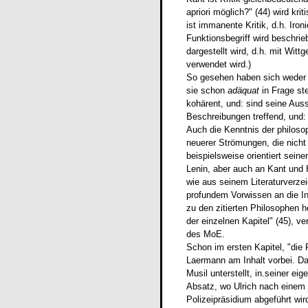
apriori möglich?" (44) wird kri
ist immanente Kritik, d.h. Iro
Funktionsbegriff wird beschr
dargestellt wird, d.h. mit Witt
verwendet wird.)
So gesehen haben sich weder 
sie schon
adäquat
in Frage st
kohärent, und: sind seine Aus
Beschreibungen treffend, und: 
Auch die Kenntnis der philoso
neuerer Strömungen, die nicht
beispielsweise orientiert sein
Lenin, aber auch an Kant und 
wie aus seinem Literaturverze
profundem Vorwissen an die In
zu den zitierten Philosophen h
der einzelnen Kapitel" (45), ve
des MoE.
Schon im ersten Kapitel, "die
Laermann am Inhalt vorbei. Da
Musil unterstellt, in.seiner eig
Absatz, wo Ulrich nach einem 
Polizeipräsidium abgeführt wir