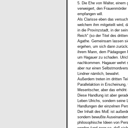
5. Die Ehe von Walter, einem g
verweigert, den Frauenmörder 
empfangen will.
Als Clarisse eben das versucht
welchem ihm mitgeteilt wird, d
in die Provinzstadt, in der sei
Reich" (so der Titel des dritt
Agathe. Gemeinsam lassen sie
ergehen, um sich dann zurückz
ihrem Mann, dem Pädagogen Pr
um Hagauer zu schaden. Ulrich
nachkommen. Hagauer wehrt si
aber nur einen Selbstmordvers
Lindner nämlich, bewahrt.
Außerdem treten im dritten Te
Parallelaktion in Erscheinung,
Meseritscher, aber das erhöht
Diese Handlung ist aber gerade
Leben Ulrichs, sondern seine L
Handlungen der einzelnen Pers
Der Inhalt des MoE ist außerd
sondern bewußte Auseinander
philosophische Ideen von Per
werden (und zwar so, daß sich