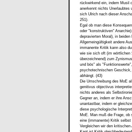
rückwirkend ein, indem Musil 
anerkennt nichts Unerlaubtes 
sich Ulrich nach dieser Ansch
251).
Egal ob man diese Konsequenze
oder "konstruktiven" Anarchie)
depravierten Moral), in beiden
Allgemeingültigkeit andere Ausw
immanente Kritik kann also du
wie sie sich oft (im wörtliche
überzeichnend) zum Zynismus w
und bös" als "Funktionswerte
psychotechnischen Geschick, 
abhängt. (43)
Die Umschreibung des MoE als "
genitivus objectivus interpretie
nichts anderes als Selbstironie
Gegner an, indem er ihre Ansch
unantastbar, indem er gleichze
diese psychologische Interpret
MoE. Man muß die Frage, ob si
eine (immanente) Kritik selbst 
Vergleichen wir den kritischen
Kant ist Kritik gleichbedeuten