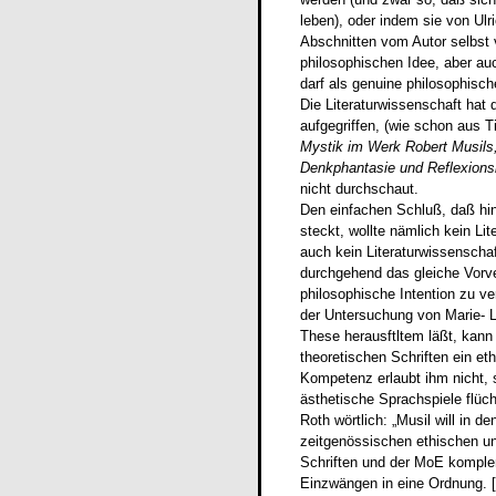
leben), oder indem sie von Ulr
Abschnitten vom Autor selbst 
philosophischen Idee, aber auc
darf als genuine philosophisch
Die Literaturwissenschaft hat
aufgegriffen, (wie schon aus T
Mystik im Werk Robert Musils,
Denkphantasie und Reflexionsl
nicht durchschaut.
Den einfachen Schluß, daß hin
steckt, wollte nämlich kein Li
auch kein Literaturwissenschaf
durchgehend das gleiche Vorve
philosophische Intention zu ve
der Untersuchung von Marie- L
These herausftltem läßt, kan
theoretischen Schriften ein e
Kompetenz erlaubt ihm nicht, s
ästhetische Sprachspiele flüch
Roth wörtlich: „Musil will in d
zeitgenössischen ethischen un
Schriften und der MoE komplem
Einzwängen in eine Ordnung. [ 