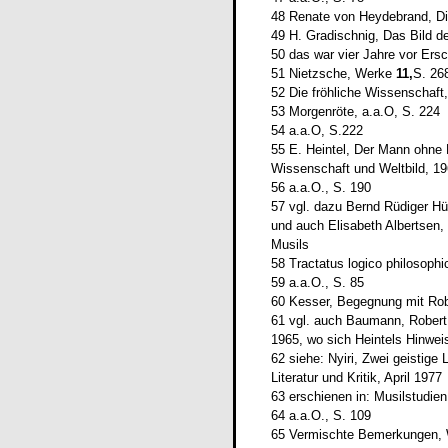
48 Renate von Heydebrand, Di
49 H. Gradischnig, Das Bild de
50 d
as war vier Jahre vor Er
51
Nietzsche, Werke
11,
S. 26
52 Die fröhliche Wissenschaft
53 Morgenröte, a.a.O, S. 224
54 a.a.O, S.222
55 E. Heintel, Der Mann ohne E
Wissenschaft und Weltbild, 1
56 a.a.O., S. 190
57 vgl. dazu Bernd Rüdiger Hü
und auch Elisabeth Albertsen,
Musils
58 Tractatus logico philosophi
59 a.a.O., S. 85
60 Kesser, Begegnung mit Robe
61 vgl. auch Baumann, Robert 
1965, wo sich Heintels Hinweis
62 siehe: Nyiri, Zwei geistige 
Literatur und Kritik, April 1977
63 erschienen in: Musilstudien 
64 a.a.O., S. 109
65 Vermischte Bemerkungen, 