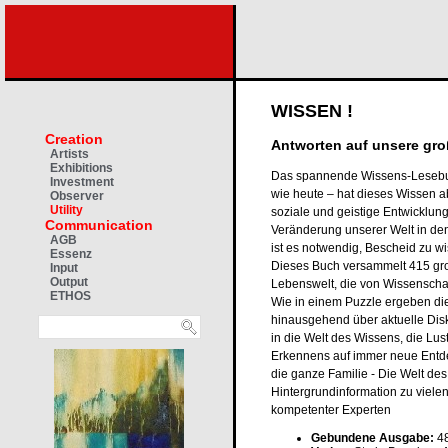
WISSEN !
Creation
Antworten auf unsere gr
Artists
Exhibitions
Das spannende Wissens-Lesebuch
Investment
wie heute – hat dieses Wissen ab
Observer
Utility
soziale und geistige Entwicklung
Communication
Veränderung unserer Welt in den
AGB
ist es notwendig, Bescheid zu 
Essenz
Dieses Buch versammelt 415 g
Input
Output
Lebenswelt, die von Wissenschaf
ETHOS
Wie in einem Puzzle ergeben die
hinausgehend über aktuelle Disk
in die Welt des Wissens, die Lu
Erkennens auf immer neue Entd
die ganze Familie - Die Welt de
Hintergrundinformation zu vielen
kompetenter Experten
Gebundene Ausgabe:
48