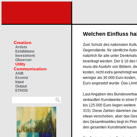
Welchen Einfluss ha
Creation
Zum Schutz des nationalen Kultu
Artists
Gegenstände, für sämtliche Autog
Exhibitions
natürlich für alle unter Denkma
Investment
Observer
beantragt werden. Der § 16 de
Utility
muss die Ausfuhr von Bildern, di
Communication
kosten, nicht extra genehmigt we
AGB
weniger als 30.000 Euro kosten, 
Essenz
Input
Euro angesetzt wurde. Das Limit 
Output
ETHOS
Laut Angaben des Bundesverband
verkauften Kunstwerke in einer P
bis 125.000 Euro liegen weitere
315). Diese Zahlen stammen zwar
etwas verschoben, aber das Gesa
des Gesamtmarktes liegt im Pre
den gesamten Kunstmarkt kaum 