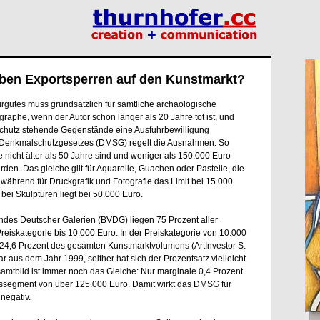
ben Exportsperren auf den Kunstmarkt?
rgutes muss grundsätzlich für sämtliche archäologische
raphe, wenn der Autor schon länger als 20 Jahre tot ist, und
lschutz stehende Gegenstände eine Ausfuhrbewilligung
s Denkmalschutzgesetzes (DMSG) regelt die Ausnahmen. So
e nicht älter als 50 Jahre sind und weniger als 150.000 Euro
rden. Das gleiche gilt für Aquarelle, Guachen oder Pastelle, die
während für Druckgrafik und Fotografie das Limit bei 15.000
bei Skulpturen liegt bei 50.000 Euro.
es Deutscher Galerien (BVDG) liegen 75 Prozent aller
reiskategorie bis 10.000 Euro. In der Preiskategorie von 10.000
 24,6 Prozent des gesamten Kunstmarktvolumens (ArtInvestor S.
 aus dem Jahr 1999, seither hat sich der Prozentsatz vielleicht
mtbild ist immer noch das Gleiche: Nur marginale 0,4 Prozent
issegment von über 125.000 Euro. Damit wirkt das DMSG für
negativ.