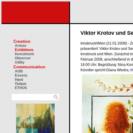
Viktor Krotov und S
Creation
Innsbruck/Wien (21.01.2008) - Z
Artists
präsentiert: Viktor Krotov und S
Exhibitions
Innsbruck und Wien. Zunächst im
Investment
Observer
Februar 2008, anschließend in d
Utility
18.00 Uhr. Begrüßung: Nina Ko
Communication
Künstler spricht Diana Wiedra,
h
AGB
Essenz
Input
Output
ETHOS