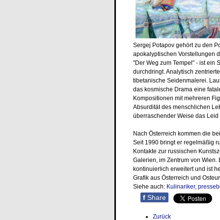
Sergej Potapov gehört zu den P
apokalyptischen Vorstellungen d
"Der Weg zum Tempel" - ist ein 
durchdringt. Analytisch zentrie
tibetanische Seidenmalerei. Laut
das kosmische Drama eine fatal
Kompositionen mit mehreren Figu
Absurdität des menschlichen Leb
überraschender Weise das Leid mit
Nach Österreich kommen die beide
Seit 1990 bringt er regelmäßig r
Kontakte zur russischen Kunstsz
Galerien, im Zentrum von Wien. 
kontinuierlich erweitert und ist 
Grafik aus Österreich und Osteu
Siehe auch:
Kulinariker,
presse
f
Share
Zurück