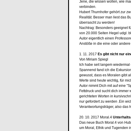
Jene, die wissen wollen, wie ma
verbinden.
Hubert Thurnhofer gehört zur zw
Realität. Besser man liest das 
überrascht zu werden!
Nachtrag: Besonders geeignet fü
von 20.000 Seiten Hegel udgl. 
Autor eigentlich einen Professore
Anstöße in die eine oder andere 
1. 11. 2017
Es gibt nicht nur ei
Von Miriam Spiegl
Ich habe seit langem wiedermal
Spannend fand ich die Exkursion 
gewusst, dass es Moralen gibt al
Werte sind heute wichtig, für mi
Autor nimmt Dich mit auf eine "S
Fettdruck und sucht dich immer 
gerichteten Worten in kursivschrif
nur gefordert zu werden .Ein wic
Verantwortungsträger, also das he
20. 10. 2017 Moral.4
Unterhalts
Das neue Buch Moral.4 von Hube
um Moral, Ethik und Tugenden in 