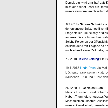
Demokratur wird ernsthaft aufs
mich als offener Leser ein litera
unsere verworrenen Gesellschaf
9.2.2018 -
Simone Schmidt
via 
denen unsere Spitzenpolitiker (
Frage stellen. Heute sagt er di
anderes. Das ist für mich ein s
Solche Personen der Öffentlich
entscheidend mit. Es gäbe da no
noch schnell etwas Zeit hatte, 
7.2.2018 -
Kleine Zeitung
: Ein B
19.1.2018
Linde Ross
via Mail
Bücherschrank seinen Platz 
(München 1990 und "Tiere den
26.12.2017 -
Geniales Buch
Martina Fürstner / Josef Scherz 
Hubert Thurnhofers neuestes Werk
Mechanismen unserer Gesellscha
unserer Gesellschaft, bewertet sic