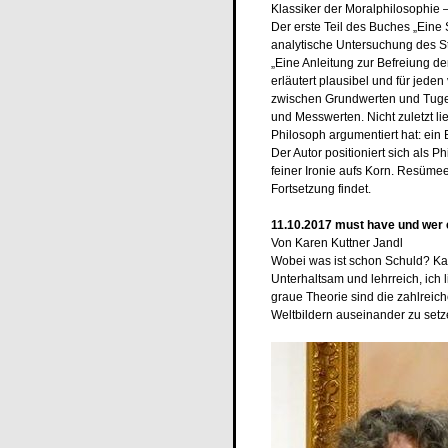
Klassiker der Moralphilosophie –
Der erste Teil des Buches „Ein
analytische Untersuchung des St
„Eine Anleitung zur Befreiung der
erläutert plausibel und für jede
zwischen Grundwerten und Tuge
und Messwerten. Nicht zuletzt li
Philosoph argumentiert hat: ein 
Der Autor positioniert sich als 
feiner Ironie aufs Korn. Resümee
Fortsetzung findet.
11.10.2017 must have und wer es
Von Karen Kuttner Jandl
Wobei was ist schon Schuld? Ka
Unterhaltsam und lehrreich, ich
graue Theorie sind die zahlreic
Weltbildern auseinander zu setz