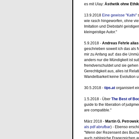
es mit Ulay:
Ästhetik ohne Ethik
13.9.2018
Eine gewisse "Kathi"
s
wie rasch hingeworfen, ohne viel
Imitation und Diebstahl geistig
kleingeistige Autor."
5.9.2018 -
Andreas Fehrle alia
geschrieben soweit ich das als 
mir zu Anfang auf: das die Unmü
anders nur die Mündigkeit ist su
fremdverschuldet und sie gehen
Gerechtigkeit aus, alles ist Rel
Wandelbarkeit keine Evolution u
30.5.2018 -
tips.at
organisiert e
1.5.2018 - Über
The Best of Bo
guide to the liberation of judgme
are compatible."
März 2018 -
Martin G. Petrowsk
als pdf abrufbar
) - Ebenso ersch
"Wenn der Rezensent des Buche
auch zahlreiche Fragezeichen an