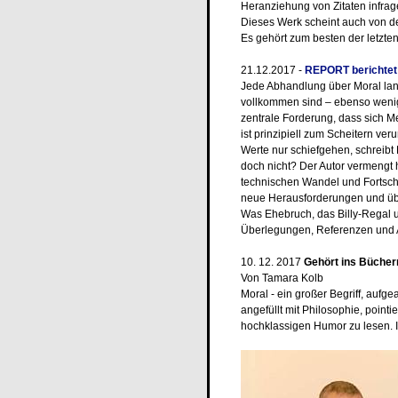
Heranziehung von Zitaten infrage s
Dieses Werk scheint auch von der
Es gehört zum besten der letzten
21.12.2017 -
REPORT berichtet
Jede Abhandlung über Moral lan
vollkommen sind – ebenso wenig 
zentrale Forderung, dass sich 
ist prinzipiell zum Scheitern ve
Werte nur schiefgehen, schreib
doch nicht? Der Autor vermengt 
technischen Wandel und Fortschr
neue Herausforderungen und über
Was Ehebruch, das Billy-Regal u
Überlegungen, Referenzen und Au
10. 12. 2017
Gehört ins Bücher
Von Tamara Kolb
Moral - ein großer Begriff, aufg
angefüllt mit Philosophie, point
hochklassigen Humor zu lesen. I