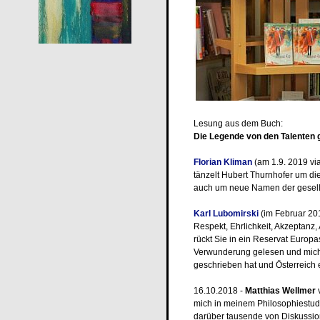
Lesung aus dem Buch:
Die Legende von den Talenten 
Florian Kliman
(am 1.9. 2019 via
tänzelt Hubert Thurnhofer um d
auch um neue Namen der gesellsc
Karl Lubomirski
(im Februar 2019
Respekt, Ehrlichkeit, Akzeptanz, 
rückt Sie in ein Reservat Europa
Verwunderung gelesen und mich g
geschrieben hat und Österreich
16.10.2018 -
Matthias Wellmer
v
mich in meinem Philosophiestudi
darüber tausende von Diskussio