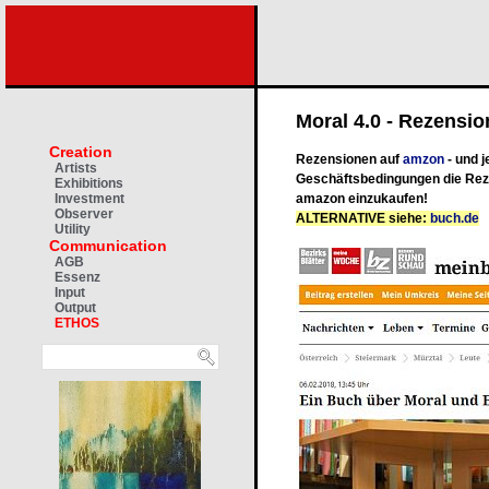
Moral 4.0 - Rezensi
Creation
Rezensionen auf
amzon
- und j
Artists
Geschäftsbedingungen die Rez
Exhibitions
amazon einzukaufen!
Investment
Observer
ALTERNATIVE siehe:
buch.de
Utility
Communication
AGB
Essenz
Input
Output
ETHOS