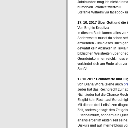
Jahrhundert mag ich nicht einma
humorvoll. Prädikat wertvoll!
Stefanie Wilhelm via facebook 
17. 10. 2017
Über Gott und die 
Von Brigitte Krupitza
In diesem Buch kommt alles vor 
Andererseits musst du schon sehr
anwenden - um dieses Buch geni
gewährt kein Absinken in Trivia
biblischen Weisheiten über gri
Grundeinkommen reicht, muss sc
verbindet sich am Ende alles z
Spaß!
12.10.2017 Grundwerte und Tug
Von Diana Widra (siehe auch
pr
Jeder hat das Recht recht zu ha
Nicht jeder hat die Chance Rec
Es gibt kein Recht auf Gerechtigk
Mit diesen drei Leitsätzen diagn
Zeit, anders gesagt: den Zeitgeis
Elfenbeinturm, sondern ein Quer
analysiert er im ersten Teil sein
Diskurs und auf Internetblogs vo