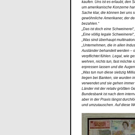
kaufen. Uns ist es erlaubt, den 
um amerikanische Konzerne hand
Sache klar, die können bei uns so
gewöhnliche Amerikaner, der deu
bezahlen.“
„Das ist doch eine Schweinerei“,
„Eine völlig legale Schweinerei“,
„Was sind überhaupt multinationa
„Unternehmen, die in allen Indu
Ausländer behandelt werden – o
verpflichtet fühlen. Legal, wie g
wehren, nichts tun, fast möchte 
erpressen lassen und die Augen 
„Was tun nun diese siebzig Milli
liegen bei Banken, sie wurden i
verwendet und sie gehen immer d
Länder mit der relativ größten G
Bundesbank ist nach dem intern
aber in der Praxis längst durchl
und umzutauschen. Auf diese Wei