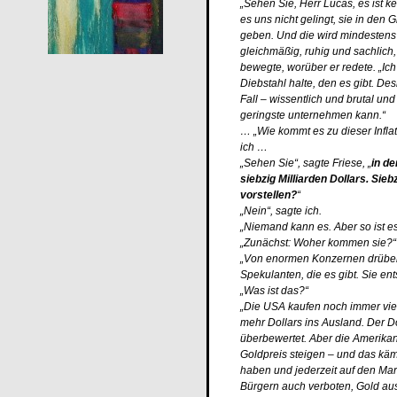
„Sehen Sie, Herr Lucas, es ist k
es uns nicht gelingt, sie in den
geben. Und die wird mindestens 
gleichmäßig, ruhig und sachlich
bewegte, worüber er redete. „Ich
Diebstahl halte, den es gibt. D
Fall – wissentlich und brutal und
geringste unternehmen kann.“
… „Wie kommt es zu dieser Inflat
ich …
„Sehen Sie“, sagte Friese, „
in d
siebzig Milliarden Dollars. Si
vorstellen?
“
„Nein“, sagte ich.
„Niemand kann es. Aber so ist es.
„Zunächst: Woher kommen sie?“ f
„Von enormen Konzernen drüben,
Spekulanten, die es gibt. Sie e
„Was ist das?“
„Die USA kaufen noch immer viel
mehr Dollars ins Ausland. Der Dol
überbewertet. Aber die Amerikan
Goldpreis steigen – und das kä
haben und jederzeit auf den Mar
Bürgern auch verboten, Gold a