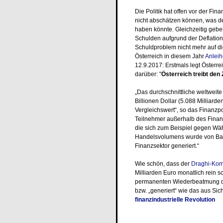
Die Politik hat offen vor der Fina
nicht abschätzen können, was de
haben könnte. Gleichzeitig geben 
Schulden aufgrund der Deflation
Schuldproblem nicht mehr auf di
Österreich in diesem Jahr
Anleihe
12.9.2017: Erstmals legt Österrei
darüber: "
Österreich treibt den
„Das durchschnittliche weltweite
Billionen Dollar (5.088 Milliarde
Vergleichswert“, so das Finanzp
Teilnehmer außerhalb des Finanz
die sich zum Beispiel gegen W
Handelsvolumens wurde von Ban
Finanzsektor generiert.“
Wie schön, dass der
Draghi-Kom
Milliarden Euro monatlich rein s
permanenten Wiederbeatmung der 
bzw. „generiert“ wie das aus Sich
finanzindustrielle Revolution