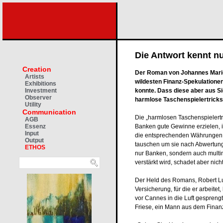
Die Antwort kennt n
Creation
Der Roman von Johannes Mario 
Artists
wildesten Finanz-Spekulatione
Exhibitions
konnte. Dass diese aber aus Si
Investment
Observer
harmlose Taschenspielertricks 
Utility
Communication
Die „harmlosen Taschenspielert
AGB
Banken gute Gewinne erzielen, 
Essenz
Input
die entsprechenden Währungen 
Output
tauschen um sie nach Abwertung 
ETHOS
nur Banken, sondern auch multin
verstärkt wird, schadet aber ni
Der Held des Romans, Robert Luca
Versicherung, für die er arbeitet
vor Cannes in die Luft gespreng
Friese, ein Mann aus dem Finan