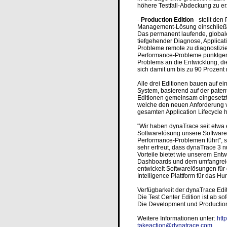
höhere Testfall-Abdeckung zu er
-
Production Edition
- stellt den
Management-Lösung einschließl
Das permanent laufende, globale
tiefgehender Diagnose, Applica
Probleme remote zu diagnostizie
Performance-Probleme punktgenau
Problems an die Entwicklung, die 
sich damit um bis zu 90 Prozent 
Alle drei Editionen bauen auf 
System, basierend auf der pate
Editionen gemeinsam eingesetzt
welche den neuen Anforderung 
gesamten Application Lifecycle h
"Wir haben dynaTrace seit etwa e
Softwarelösung unsere Software-
Performance-Problemen führt", sa
sehr erfreut, dass dynaTrace 3 
Vorteile bietet wie unserem Entw
Dashboards und dem umfangreich
entwickelt Softwarelösungen fü
Intelligence Plattform für das
Verfügbarkeit der dynaTrace Edi
Die Test Center Edition ist ab sof
Die Development und Production
Weitere Informationen unter:
htt
takeaction@dynatrace.com