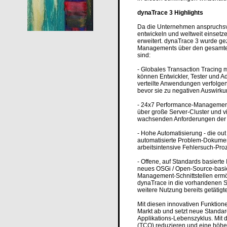
dynaTrace 3 Highlights
Da die Unternehmen anspruchsv
entwickeln und weltweit einset
erweitert. dynaTrace 3 wurde ge
Managements über den gesamten 
sind:
- Globales Transaction Tracing 
können Entwickler, Tester und A
verteilte Anwendungen verfolgen
bevor sie zu negativen Auswirku
- 24x7 Performance-Management f
über große Server-Cluster und v
wachsenden Anforderungen der 
- Hohe Automatisierung - die out
automatisierte Problem-Dokumen
arbeitsintensive Fehlersuch-Pro
- Offene, auf Standards basierte
neues OSGi / Open-Source-basie
Management-Schnittstellen ermö
dynaTrace in die vorhandenen Sys
weitere Nutzung bereits getätigte
Mit diesen innovativen Funktion
Markt ab und setzt neue Stand
Applikations-Lebenszyklus. Mit
(TCO) reduzieren und eine höhe