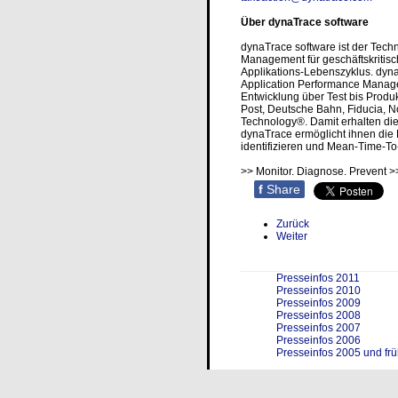
Über dynaTrace software
dynaTrace software ist der Tech
Management für geschäftskriti
Applikations-Lebenszyklus. dyna
Application Performance Manageme
Entwicklung über Test bis Prod
Post, Deutsche Bahn, Fiducia, N
Technology®. Damit erhalten die I
dynaTrace ermöglicht ihnen die 
identifizieren und Mean-Time-To
>> Monitor. Diagnose. Prevent 
f
Share
Zurück
Weiter
Presseinfos 2011
Presseinfos 2010
Presseinfos 2009
Presseinfos 2008
Presseinfos 2007
Presseinfos 2006
Presseinfos 2005 und frü