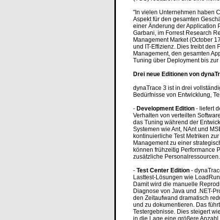
"In vielen Unternehmen haben CE
Aspekt für den gesamten Geschäf
einer Änderung der Application
Garbani, im Forrest Research Re
Management Market (October 17, 2
und IT-Effizienz. Dies treibt den 
Management, den gesamten Appl
Tuning über Deployment bis zur
Drei neue Editionen von dynaT
dynaTrace 3 ist in drei vollständi
Bedürfnisse von Entwicklung, Te
-
Development Edition
- liefert
Verhalten von verteilten Softwar
das Tuning während der Entwickl
Systemen wie Ant, NAnt und MSB
kontinuierliche Test Metriken zur
Management zu einer strategis
können frühzeitig Performance P
zusätzliche Personalressourcen.
-
Test Center Edition
- dynaTrac
Lasttest-Lösungen wie LoadRunn
Damit wird die manuelle Reprod
Diagnose von Java und .NET-Pro
den Zeitaufwand dramatisch red
und zu dokumentieren. Das führt
Testergebnisse. Dies steigert wi
in die Lage eine größere Anzahl