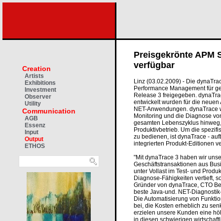
Preisgekrönte APM S
verfügbar
Creation
Artists
Linz (03.02.2009) - Die dynaTra
Exhibitions
Performance Management für ges
Investment
Release 3 freigegeben. dynaTrace
Observer
entwickelt wurden für die neuen
Utility
NET-Anwendungen. dynaTrace wi
Communication
Monitoring und die Diagnose vo
AGB
gesamten Lebenszyklus hinweg, 
Essenz
Produktivbetrieb. Um die spezif
Input
zu bedienen, ist dynaTrace - aufb
Output
integrierten Produkt-Editionen v
ETHOS
"Mit dynaTrace 3 haben wir unser
Geschäftstransaktionen aus Busi
unter Vollast im Test- und Produk
Diagnose-Fähigkeiten vertieft, so
Gründer von dynaTrace, CTO Ber
beste Java-und. NET-Diagnostik
Die Automatisierung von Funkti
bei, die Kosten erheblich zu sen
erzielen unsere Kunden eine höh
in diesen schwierigen wirtschaftl