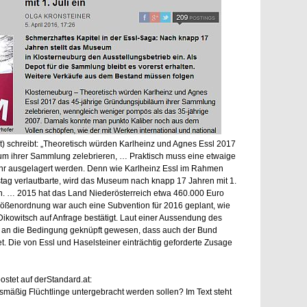
t) schreibt: „Theoretisch würden Karlheinz und Agnes Essl 2017
um ihrer Sammlung zelebrieren, … Praktisch muss eine etwaige
 ausgelagert werden. Denn wie Karlheinz Essl im Rahmen
tag verlautbarte, wird das Museum nach knapp 17 Jahren mit 1.
en. … 2015 hat das Land Niederösterreich etwa 460.000 Euro
rößenordnung war auch eine Subvention für 2016 geplant, wie
Dikowitsch auf Anfrage bestätigt. Laut einer Aussendung des
 an die Bedingung geknüpft gewesen, dass auch der Bund
et. Die von Essl und Haselsteiner einträchtig geforderte Zusage
stet auf derStandard.at:
mäßig Flüchtlinge untergebracht werden sollen? Im Text steht