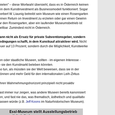
ielen" – diese Wortwahl übersieht, dass es in Österreich keinen
in dem Kunstinvestment als Businessmodell funktioniert. Sogar
Herbert W. Liaunig betreibt sein Museum wie einen Rosengarten
 einen Return on Investment zu erzielen oder gar einen Gewinn
war den Rosengarten, aber ein laufender Museumsbetrieb ist
tellbar. Zumindest nicht in Österreich.
 dann nicht als Ersatz für private Subventionsgeber, sondern
ingungen schafft, in dem Kunstkauf attraktiver wird.
Nicht
er auf 13 Prozent, sondern durch die Möglichkeit, Kunstwerke
 oder staatliche Museen, sollten - im eigenen Interesse -
 sie den Kunstmarkt beleben könnten.
so tun, als müssten sie der Welt beweisen, dass sie in der
können und mehr Geld für den internationalen Leih-Zirkus
 ihren Wahrnehmungshorizont prinzipiell nicht proaktiv
ast immer nur zeigen, was andere Museen bereits kanonisiert
, und fast nie das, was thematisch, ästhetisch und qualitativ
passen würde (z.B.
Jeff Koons
im Naturhistorischen Museum).