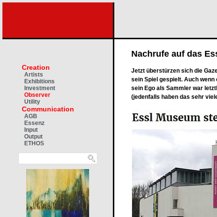
Nachrufe auf das E
Creation
Jetzt überstürzen sich die Gaz
Artists
sein Spiel gespielt. Auch wenn 
Exhibitions
sein Ego als Sammler war letzt
Investment
Observer
(jedenfalls haben das sehr viele
Utility
Communication
AGB
Essenz
Input
Output
ETHOS