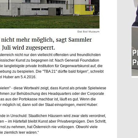
erreich nicht nur den vielleicht offensten und freundlichsten
össischer Kunst zu begegnen ist: Nach Generali Foundation
langlebigste private Institution für Gegenwartskunst auf, die
bung zu bespielen. Die "TBA 21" dürfte bald folgen“, schreibt
ael Huber am 5.4.2016.
ielen" - diese Wortwahl zeigt, dass Kunst als private Spielwiese
hmen zur Behübschung des Headquarters oder der Corporate
as aus der Portokasse machbar ist, läuft es gut. Wenn die
möglich ist, dann soll der Staat einspringen, meint Huber:
ände in Unschuld: Staatlichen Häusern wird zwar stets verordnet,
 – im Härtefall bleibt Kunst aber Privatvergnügen. Den Schritt,
rnst zu nehmen, hat Österreich nie vollzogen. Obwohl viele
e ziemlich leer wären.“