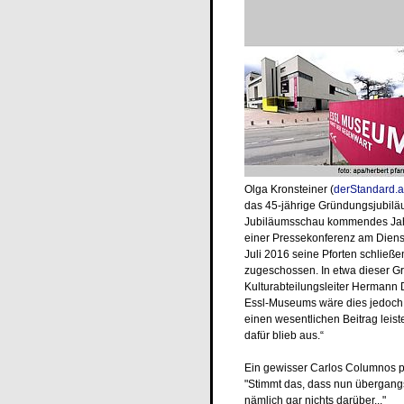
Olga Kronsteiner (
derStandard.a
das 45-jährige Gründungsjubilä
Jubiläumsschau kommendes Jahr
einer Pressekonferenz am Diens
Juli 2016 seine Pforten schließ
zugeschossen. In etwa dieser G
Kulturabteilungsleiter Hermann 
Essl-Museums wäre dies jedoch
einen wesentlichen Beitrag leist
dafür blieb aus.“
Ein gewisser Carlos Columnos po
"Stimmt das, dass nun übergangs
nämlich gar nichts darüber..."