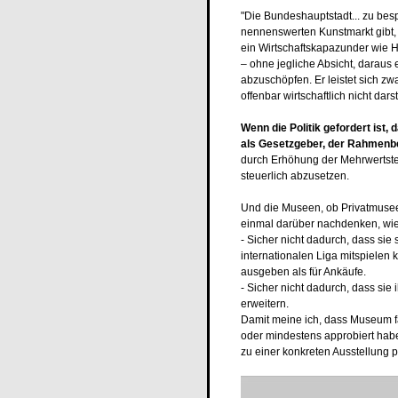
"Die Bundeshauptstadt... zu besp
nennenswerten Kunstmarkt gibt, 
ein Wirtschaftskapazunder wie 
– ohne jegliche Absicht, daraus
abzuschöpfen. Er leistet sich z
offenbar wirtschaftlich nicht dars
Wenn die Politik gefordert ist,
als Gesetzgeber, der Rahmenbed
durch Erhöhung der Mehrwertsteu
steuerlich abzusetzen.
Und die Museen, ob Privatmuseen
einmal darüber nachdenken, wie
- Sicher nicht dadurch, dass sie 
internationalen Liga mitspielen 
ausgeben als für Ankäufe.
- Sicher nicht dadurch, dass sie
erweitern.
Damit meine ich, dass Museum f
oder mindestens approbiert haben
zu einer konkreten Ausstellung 