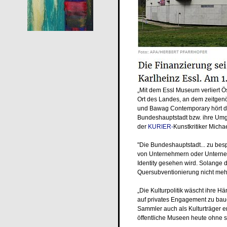
„Mit dem Essl Museum verliert Öst
Ort des Landes, an dem zeitgen
und Bawag Contemporary hört die 
Bundeshauptstadt bzw. ihre Umge
der
KURIER-
Kunstkritiker Mich
"Die Bundeshauptstadt... zu besp
von Unternehmern oder Unterne
Identity gesehen wird. Solange d
Quersubventionierung nicht mehr 
„Die Kulturpolitik wäscht ihre H
auf privates Engagement zu bauen
Sammler auch als Kulturträger e
öffentliche Museen heute ohne si