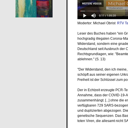
Modertor: Michael Obrist
RTV Ta
Leser des Buches haben "ein G
hochgradig illegalen Corona-Maß
Widerstand, sondern eine gnad
Deutschland seit Ausbruch der C
Rechtsgrundlagen, wie: "Beamte
ablehnen." (S. 13)
"Der Widerstand, den ich meine
schöpft aus seiner eigenen Urkraft
Freiheit ist der Schlüssel zum po
Der in Echtzeit erzeugte PCR-Tes
Annahme, dass der COVID-19-A
zusammenhängt. [...] ohne die e
verfügbaren 729 SARS-bezogene
und duplizierten abgezogen. Die
genetische Sequenzen. Das Basis
toten Viren, die allesamt nicht