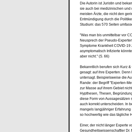
Die Autorin ist Juristin und beka
sie auch bei medizinischen und 
meisten Ärzte, die nicht den g
Entmündigung durch die Politiker
Studium: das 570 Seiten umfass
"Was man bis unmittelbar vor CO
Neusprech der Pseudo-Experten 'a
Symptome Krankheit COVID-19 ze
asymptomatisch Infizierte könn
aber nicht." (S. 66)
Bekanntlich berufen sich Kurz &
gesagt: auf ihre Experten. Denn
untersagt. Beispielsweise die A
Rande: der Begriff "Experten-Mei
zur Masse auf ihrem Gebiet nic
Hypthesen, Thesen, Begründunge
diese Form von Aussagesätzen s
auch korrekt unterscheiden. In 
mangels langjähriger Erfahrung 
so hochwertig wie das tägliche 
Einer, der nicht länger Experte 
Gesundheitswissenschaftler Dr. 