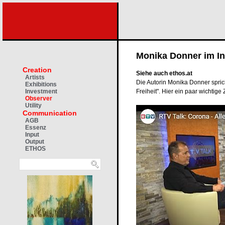
Monika Donner im In
Creation
Siehe auch ethos.at
Artists
Die Autorin Monika Donner spric
Exhibitions
Freiheit". Hier ein paar wichtige
Investment
Observer
Utility
Communication
AGB
Essenz
Input
Output
ETHOS