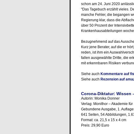
schon am 24. Juni 2020 anlässli
"Das Tagebuch erzählt vieles. 
manche Fehler, die begangen wu
Regierung klar, dass die Abfla
über 50 Prozent der Intensivbet
Krankenhausabteilungen wochen
Bezugnehmend auf das Ausschei
Kurz jene Berater, auf die er h
reden, ist ihm ein Auswahlversc
fallen ausgewählte Dritte, die 
mit erkennbaren Risiken verbunde
Siehe auch
Kommentare auf fi
Siehe auch
Rezension auf ama
Corona-Diktatur: Wissen –
Autorin: Monika Donner
Verlag: Monithor – Akademie für
Gebundene Ausgabe, 1. Auflage
641 Seiten, 54 Abbildungen, 1.
Format: ca. 21,5 x 15 x 4 cm
Preis: 29,90 Euro