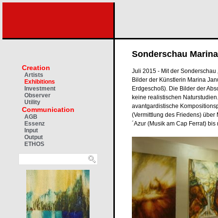
Sonderschau Marina 
Creation
Juli 2015 - Mit der Sonderschau 
Artists
Bilder der Künstlerin Marina Jan
Exhibitions
Erdgeschoß). Die Bilder der Abs
Investment
Observer
keine realistischen Naturstudien
Utility
avantgardistische Kompositionsp
Communication
(Vermittlung des Friedens) übe
AGB
´Azur (Musik am Cap Ferrat) bi
Essenz
Input
Output
ETHOS