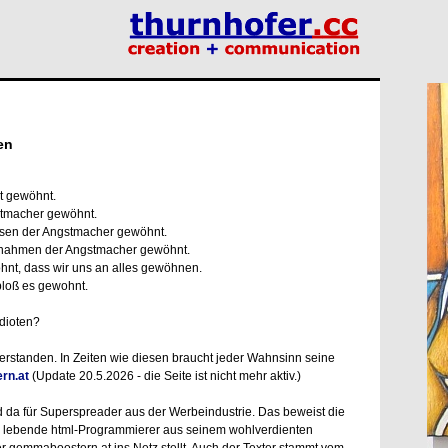
en
t gewöhnt.
stmacher gewöhnt.
asen der Angstmacher gewöhnt.
ßnahmen der Angstmacher gewöhnt.
nt, dass wir uns an alles gewöhnen.
 bloß es gewohnt.
idioten?
rstanden. In Zeiten wie diesen braucht jeder Wahnsinn seine
rn.at
(Update 20.5.2026 - die Seite ist nicht mehr aktiv.)
 da für Superspreader aus der Werbeindustrie. Das beweist die
te lebende html-Programmierer aus seinem wohlverdienten
r gemmaboostern.at ins Netz stellt. Auch der Texter stammt vom