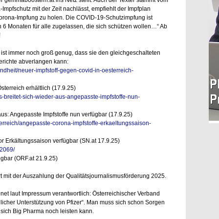
-Impfschutz mit der Zeit nachlässt, empfiehlt der Impfplan
e Corona-Impfung zu holen. Die COVID-19-Schutzimpfung ist
n 6 Monaten für alle zugelassen, die sich schützen wollen…“ Ab
!
ist immer noch groß genug, dass sie den gleichgeschalteten
richte abverlangen kann:
ndheit/neuer-impfstoff-gegen-covid-in-oesterreich-
terreich erhältlich (17.9.25)
s-breitet-sich-wieder-aus-angepasste-impfstoffe-nun-
aus: Angepasste Impfstoffe nun verfügbar (17.9.25)
erreich/angepasste-corona-impfstoffe-erkaeltungssaison-
r Erkältungssaison verfügbar (SN.at 17.9.25)
22069/
gbar (ORF.at 21.9.25)
 mit der Auszahlung der Qualitätsjournalismusförderung 2025.
net laut Impressum verantwortlich:
Österreichischer Verband
dlicher Unterstützung von Pfizer“. Man muss sich schon Sorgen
 sich Big Pharma noch leisten kann.