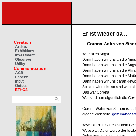
Er ist wieder da ...
Creation
... Corona Wahn von Sinn
Artists
Exhibitions
Wir hatten Angst.
Investment
Dann haben wir uns an die Angs
Observer
Utility
Dann haben wir uns an die Ang
Communication
Dann haben wir uns an die Phr
AGB
Dann haben wir uns an die Ma
Essenz
Dann haben wir uns daran gewöh
Input
Output
So sind wir nicht, so sind wir es
ETHOS
Das war Corona.
Wer
sind
nun eigentlich die Cov
Corona Wahn von Sinnen ist aufe
eigene Webseite:
gemmabooste
WAS BERUHIGT: es ist kein Geld
Webseite. Dafür wurde der letz
Ruhestand gerissen, damit diese