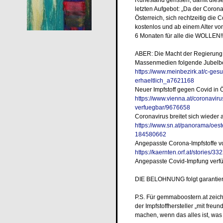
letzten Aufgebot: „Da der Corona
Österreich, sich rechtzeitig di
kostenlos und ab einem Alter vo
6 Monaten für alle die WOLLEN!
ABER: Die Macht der Regierung 
Massenmedien folgende Jubelbe
https://www.meinbezirk.at/c-gesu
erhaeltlich_a7621168
Neuer Impfstoff gegen Covid in Ös
https://www.vienna.at/coronaviru
verfuegbar/9676658
Coronavirus breitet sich wieder 
https://www.sn.at/panorama/oest
184580662
Angepasste Corona-Impfstoffe vo
https://kaernten.orf.at/stories/33
Angepasste Covid-Impfung verfü
DIE BELOHNUNG folgt garantiert
P.S. Für gemmaboostern.at zeich
der Impfstoffhersteller
„
mit freun
machen, wenn das alles ist, was