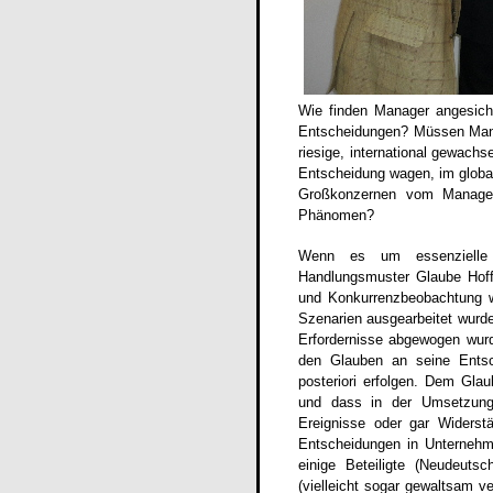
Wie finden Manager angesic
Entscheidungen? Müssen Mana
riesige, international gewac
Entscheidung wagen, im globa
Großkonzernen vom Manage
Phänomen?
Wenn
es um essenzielle F
Handlungsmuster Glaube Hof
und Konkurrenzbeobachtung wa
Szenarien ausgearbeitet wurde
Erfordernisse abgewogen wur
den Glauben an seine Entsc
posteriori erfolgen. Dem Glau
und dass in der Umsetzungsp
Ereignisse oder gar Widerst
Entscheidungen in Unternehm
einige Beteiligte (Neudeuts
(vielleicht sogar gewaltsam v