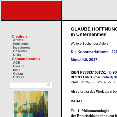
GLAUBE HOFFNUNG 
in Unternehmen
Creation
Artists
Weitere Bücher des Autors:
Exhibitions
Investment
Observer
Die Kunstmarktformel, 20
Utility
Communication
Moral 4.0, 2017
AGB
Essenz
Input
ISBN
9 783837 051551 -
© 20
Output
BESTELLUNG unter:
hubert@t
ETHOS
Preis: D: 26,75 Euro, A: 27,50
Ab sofort ist das Werk als
e-bo
INHALT
Teil 1:
Phänomenologie
der Entscheidungsfindung 