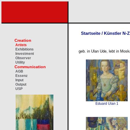
Startseite
/
Künstler N-Z
Creation
Artists
Exhibitions
geb. in Ulan Ude, lebt in Mos
Investment
Observer
Utility
Communication
AGB
Essenz
Input
Output
USP
Eduard Ulan 1