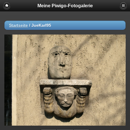
Meine Piwigo-Fotogalerie
Startseite
/
JueKarl95