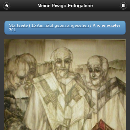
Meine Piwigo-Fotogalerie
Startseite
/
15 Am häufigsten angesehen
/
Kirchenvaeter
701