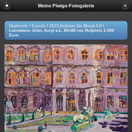
Meine Piwigo-Fotogalerie
Startseite
/
Events
/
2023 Auktion für Moral 4.0
/
Lansdwon John, Acryl a.L. 80x80 cm, Rufpreis 1.500
Euro