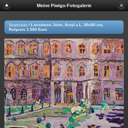
Meine Piwigo-Fotogalerie
Startseite
/
Lansdwon John, Acryl a.L. 80x80 cm,
Rufpreis 1.500 Euro