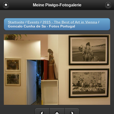
Meine Piwigo-Fotogalerie
Startseite
/
Events
/
2015 - The Best of Art in Vienna
/
Goncalo Cunha de Sa - Fotos Portugal