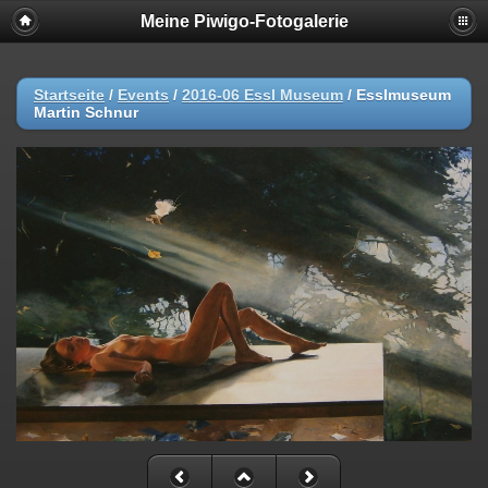
Meine Piwigo-Fotogalerie
Startseite
/
Events
/
2016-06 Essl Museum
/
Esslmuseum
Martin Schnur