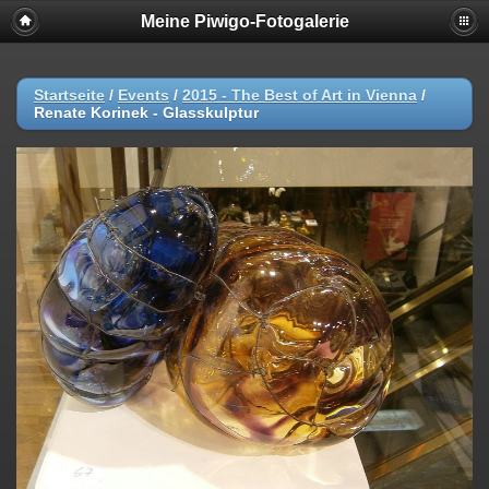
Meine Piwigo-Fotogalerie
Startseite
/
Events
/
2015 - The Best of Art in Vienna
/
Renate Korinek - Glasskulptur